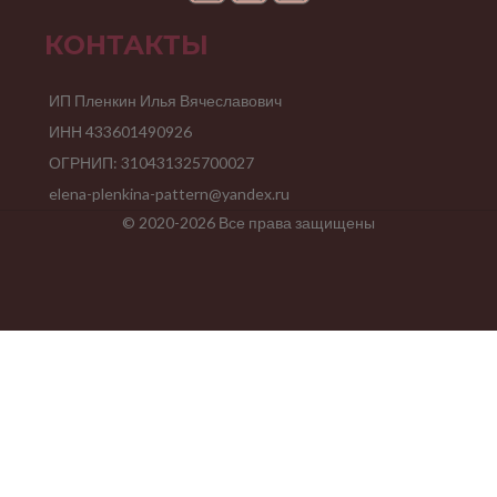
КОНТАКТЫ
ИП Пленкин Илья Вячеславович
ИНН 433601490926
ОГРНИП: 310431325700027
elena-plenkina-pattern@yandex.ru
© 2020-2026 Все права защищены