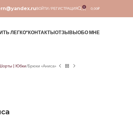
0
ern@yandex.ru
ВОЙТИ / РЕГИСТРАЦИЯ
0,00
₽
ИТЬ ЛЕГКО”
КОНТАКТЫ
ОТЗЫВЫ
ОБО МНЕ
 Шорты | Юбки
Брюки «Аниса»
иса