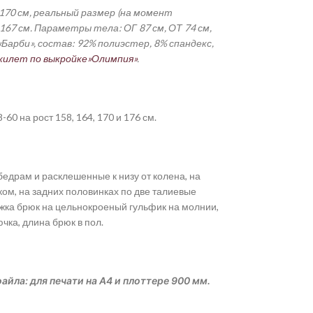
 170 см, реальный размер (на момент
167 см.
Параметры тела: ОГ 87 см, ОТ 74 см,
арби», состав: 92% полиэстер, 8% спандекс,
жилет по выкройке»Олимпия»
.
-60 на рост 158, 164, 170 и 176 см.
едрам и расклешенные к низу от колена, на
ом, на задних половинках по две талиевые
тежка брюк на цельнокроеный гульфик на молнии,
чка, длина брюк в пол.
айла: для печати на А4 и плоттере 900 мм.