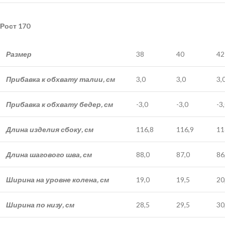
Рост 170
Размер
38
40
42
Прибавка к обхвату талии, см
3,0
3,0
3,
Прибавка к обхвату бедер, см
-3,0
-3,0
-3
Длина изделия сбоку, см
116,8
116,9
11
Длина шагового шва, см
88,0
87,0
86
Ширина на уровне колена, см
19,0
19,5
20
Ширина по низу, см
28,5
29,5
30