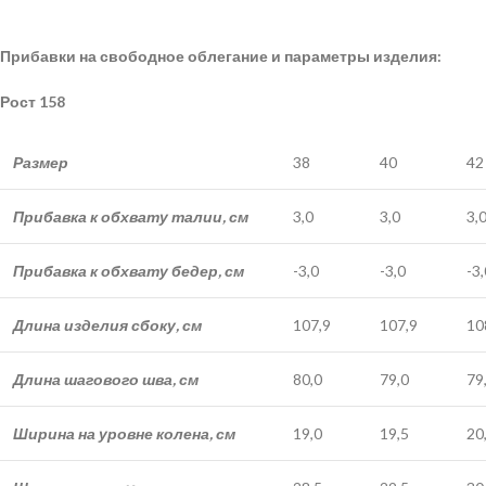
Прибавки на свободное облегание и параметры изделия:
Рост 158
Размер
38
40
42
Прибавка к обхвату талии, см
3,0
3,0
3,
Прибавка к обхвату бедер, см
-3,0
-3,0
-3,
Длина изделия сбоку, см
107,9
107,9
10
Длина шагового шва, см
80,0
79,0
79
Ширина на уровне колена, см
19,0
19,5
20