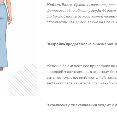
Модель Елена
, брюки 44 размера рост
фотосессии) по обхвату груди 44 рост 
ОБ 96 см. Сшиты из костюмной ткани «Б
плотность: 200 гр/м2. Также на Елене
Выкройка
представлена
в
размерах
38
Женские брюки плотного прилегания по б
передней части карманы с отрезным бочк
вытачки, пояс отрезной, притачной, зас
застежка пояса на четыре пришивных крю
В комплект для скачивания входит 2 ф