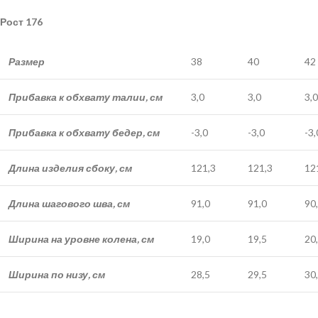
Рост 176
Размер
38
40
42
Прибавка к обхвату талии, см
3,0
3,0
3,0
Прибавка к обхвату бедер, см
-3,0
-3,0
-3,
Длина изделия сбоку, см
121,3
121,3
12
Длина шагового шва, см
91,0
91,0
90
Ширина на уровне колена, см
19,0
19,5
20
Ширина по низу, см
28,5
29,5
30