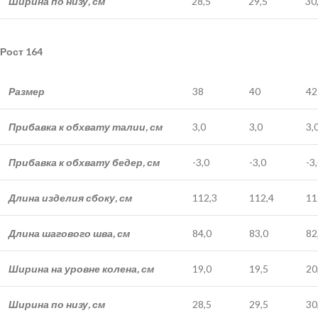
Ширина по низу, см
28,5
29,5
30
Рост 164
Размер
38
40
42
Прибавка к обхвату талии, см
3,0
3,0
3,
Прибавка к обхвату бедер, см
-3,0
-3,0
-3
Длина изделия сбоку, см
112,3
112,4
11
Длина шагового шва, см
84,0
83,0
82
Ширина на уровне колена, см
19,0
19,5
20
Ширина по низу, см
28,5
29,5
30