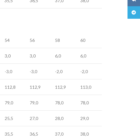
35,5
36,5
37,0
38,0
Teleg
54
56
58
60
3,0
3,0
6,0
6,0
-3,0
-3,0
-2,0
-2,0
112,8
112,9
112,9
113,0
79,0
79,0
78,0
78,0
25,5
27,0
28,0
29,0
35,5
36,5
37,0
38,0