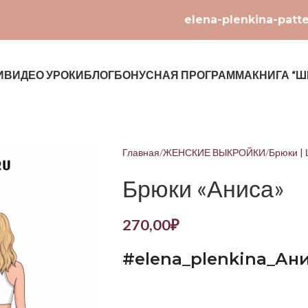
elena-plenkina-patt
И
ВИДЕО УРОКИ
БЛОГ
БОНУСНАЯ ПРОГРАММА
КНИГА “Ш
Главная
ЖЕНСКИЕ ВЫКРОЙКИ
Брюки |
Брюки «Аниса»
270,00
₽
#
elena
_
plenkina
_Ан