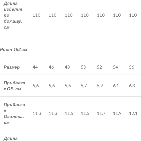
Длина
изделия
по
110
110
110
110
110
110
110
бок.шву,
см
Рост
182 см
Размер
44
46
48
50
52
54
56
Прибавка
5,6
5,6
5,6
5,7
5,9
6,1
6,3
к ОБ, см
Прибавка
к
11,3
11,3
11,5
11,5
11,7
11,9
12,1
Околена,
см
Длина