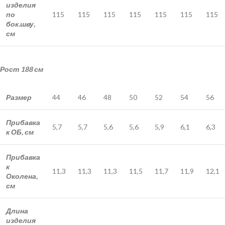
изделия
по
115
115
115
115
115
115
115
бок.шву,
см
Рост
188 см
Размер
44
46
48
50
52
54
56
Прибавка
5,7
5,7
5,6
5,6
5,9
6,1
6,3
к ОБ, см
Прибавка
к
11,3
11,3
11,3
11,5
11,7
11,9
12,1
Околена,
см
Длина
изделия