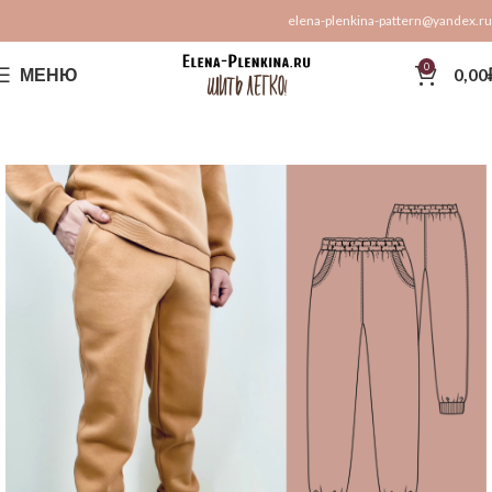
elena-plenkina-pattern@yandex.ru
0
МЕНЮ
0,00