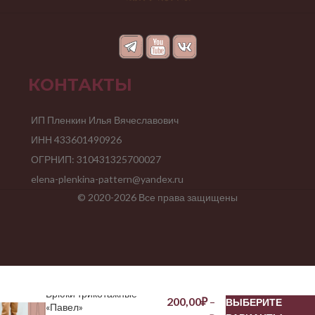
КОНТАКТЫ
ИП Пленкин Илья Вячеславович
ИНН 433601490926
ОГРНИП: 310431325700027
elena-plenkina-pattern@yandex.ru
© 2020-2026 Все права защищены
Брюки трикотажные
200,00
₽
–
ВЫБЕРИТЕ
«Павел»