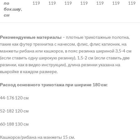
по
119
119
119
119
119
119
119
бок.шву,
см
Рекомендуемые материалы
– плотные трикотажные полотна,
такие как футер трехнитка с начесом, флис, флис катионик, на
манжеты рибана или кашкорсе, в пояс резинка шириной 3,5-4 см
(если ставить одну широкую резинку), 1,5-2 см (если ставить две
резинки, как в видео инструкции), длина резинки указана на
выкройке в каждом размере.
Расход основного трикотажа при ширине 180 см:
44-176 120 см
52-182 120 см
60-188 130 см
Кашкорсе/рибана на манжеты 15 см.