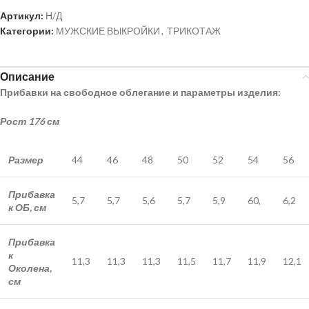
Артикул:
Н/Д
Категории:
МУЖСКИЕ ВЫКРОЙКИ
,
ТРИКОТАЖ
Описание
Прибавки на свободное облегание и параметры изделия:
Рост 176 см
Размер
44
46
48
50
52
54
56
Прибавка
5,7
5,7
5,6
5,7
5,9
60,
6,2
к ОБ, см
Прибавка
к
11,3
11,3
11,3
11,5
11,7
11,9
12,1
Околена,
см