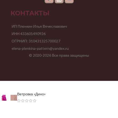
КОНТАКТЫ
ИП Пленкин Илья Вячеславович
ИНН 433601490926
ОГРНИП: 310431325700027
elena-plenkina-pattern@yandex.ru
© 2020-2026 Все права защищены
Ветровка «Дино»