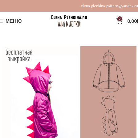
elena-plenkina-pattern@yandex.ru
0
МЕНЮ
0,00