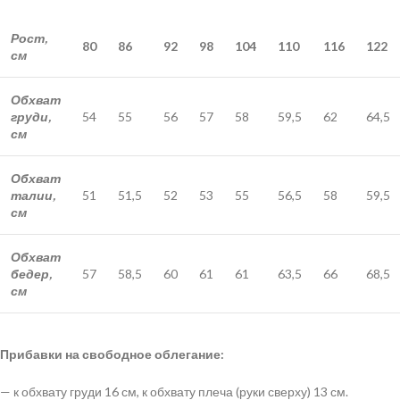
Рост,
80
86
92
98
104
110
116
122
см
Обхват
груди,
54
55
56
57
58
59,5
62
64,5
см
Обхват
талии,
51
51,5
52
53
55
56,5
58
59,5
см
Обхват
бедер,
57
58,5
60
61
61
63,5
66
68,5
см
Прибавки на свободное облегание:
— к обхвату груди 16 см, к обхвату плеча (руки сверху) 13 см.