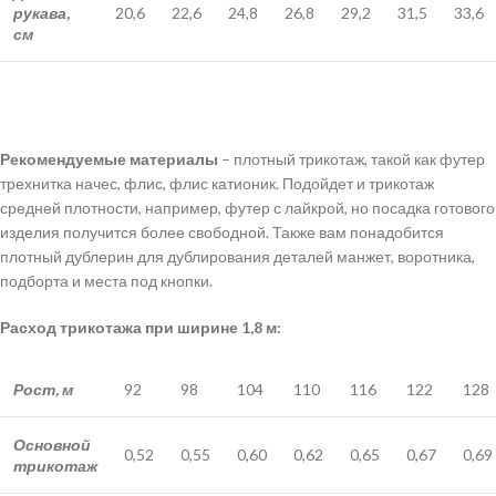
рукава,
20,6
22,6
24,8
26,8
29,2
31,5
33,6
см
Рекомендуемые материалы
– плотный трикотаж, такой как футер
трехнитка начес, флис, флис катионик. Подойдет и трикотаж
средней плотности, например, футер с лайкрой, но посадка готового
изделия получится более свободной. Также вам понадобится
плотный дублерин для дублирования деталей манжет, воротника,
подборта и места под кнопки.
Расход трикотажа при ширине 1,8 м:
Рост, м
92
98
104
110
116
122
128
Основной
0,52
0,55
0,60
0,62
0,65
0,67
0,69
трикотаж