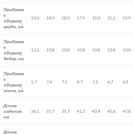
Прибавка
к
20,0
18,0
18,0
17,9
19,0
21,2
19,9
обхвату
груди, см
Прибавка
к
13,3
10,8
10,8
10,8
10,8
10,8
10,8
обхвату
бедер, см
Прибавка
к
5,7
7,4
7,3
8,7
7,3
6,7
6,9
обхвату
плеча, см
Длина
изделия,
36,1
37,7
39,7
41,2
43,4
45,6
47,8
см
Длина