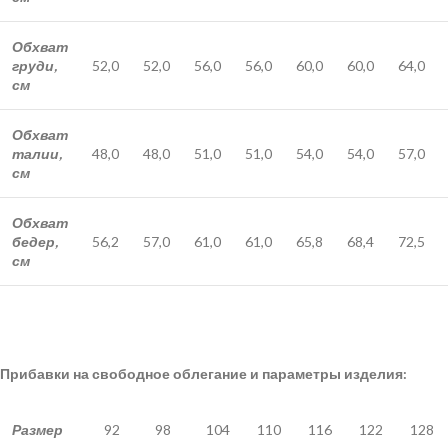
Обхват
груди,
52,0
52,0
56,0
56,0
60,0
60,0
64,0
см
Обхват
талии,
48,0
48,0
51,0
51,0
54,0
54,0
57,0
см
Обхват
бедер,
56,2
57,0
61,0
61,0
65,8
68,4
72,5
см
Прибавки на свободное облегание и параметры изделия:
Размер
92
98
104
110
116
122
128