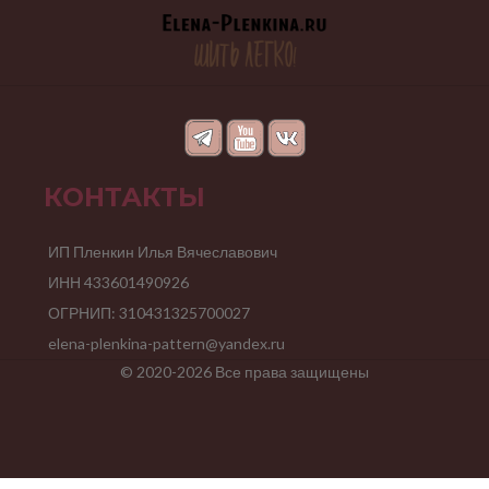
КОНТАКТЫ
ИП Пленкин Илья Вячеславович
ИНН 433601490926
ОГРНИП: 310431325700027
elena-plenkina-pattern@yandex.ru
© 2020-2026 Все права защищены