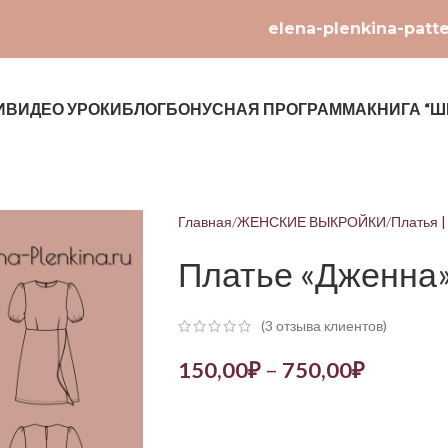
elena-plenkina-patt
И
ВИДЕО УРОКИ
БЛОГ
БОНУСНАЯ ПРОГРАММА
КНИГА “Ш
Главная
ЖЕНСКИЕ ВЫКРОЙКИ
Платья 
Платье «Дженна
(
3
отзыва клиентов)
150,00
₽
–
750,00
₽