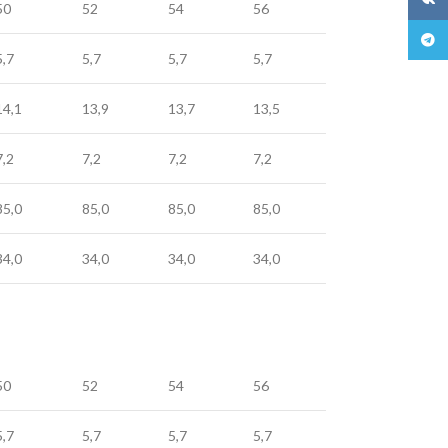
50
52
54
56
Teleg
5,7
5,7
5,7
5,7
14,1
13,9
13,7
13,5
7,2
7,2
7,2
7,2
85,0
85,0
85,0
85,0
34,0
34,0
34,0
34,0
50
52
54
56
5,7
5,7
5,7
5,7