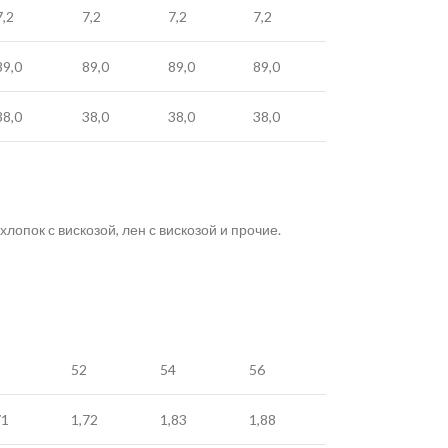
7,2
7,2
7,2
7,2
89,0
89,0
89,0
89,0
38,0
38,0
38,0
38,0
лопок с вискозой, лен с вискозой и прочие.
52
54
56
71
1,72
1,83
1,88