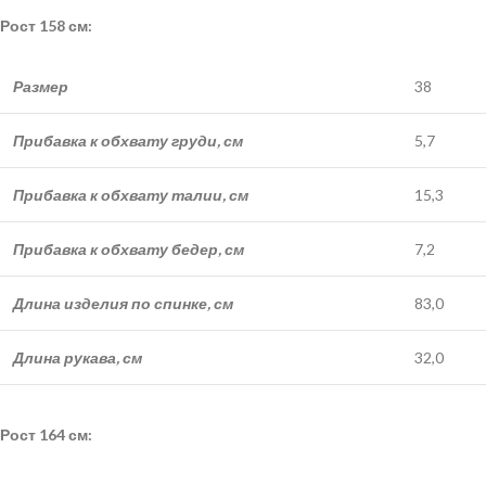
Рост 158 см:
Размер
38
Прибавка к обхвату груди, см
5,7
Прибавка к обхвату талии, см
15,3
Прибавка к обхвату бедер, см
7,2
Длина изделия по спинке, см
83,0
Длина рукава, см
32,0
Рост 164 см: