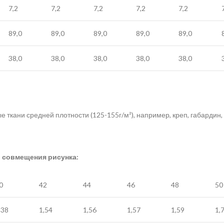
7,2
7,2
7,2
7,2
7,2
89,0
89,0
89,0
89,0
89,0
38,0
38,0
38,0
38,0
38,0
ткани средней плотности (125-155г/м²), например, креп, габардин, х
и совмещения рисунка:
0
42
44
46
48
50
,38
1,54
1,56
1,57
1,59
1,