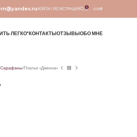
0
ern@yandex.ru
ВОЙТИ / РЕГИСТРАЦИЯ
0,00
₽
ИТЬ ЛЕГКО”
КОНТАКТЫ
ОТЗЫВЫ
ОБО МНЕ
| Сарафаны
Платье «Дженна»
»