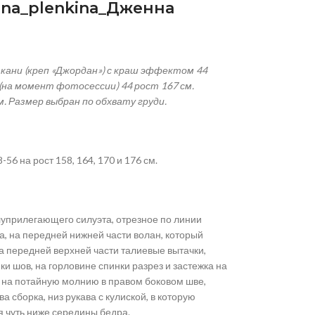
ena
_
plenkina
_Дженна
кани (креп «Джордан») с краш эффектом 44
(на момент фотосессии) 44 рост 167 см.
м. Размер выбран по обхвату груди.
-56 на рост 158, 164, 170 и 176 см.
уприлегающего силуэта, отрезное по линии
а, на передней нижней части волан, который
на передней верхней части талиевые вытачки,
ки шов, на горловине спинки разрез и застежка на
а на потайную молнию в правом боковом шве,
а сборка, низ рукава с кулиской, в которую
я чуть ниже середины бедра.