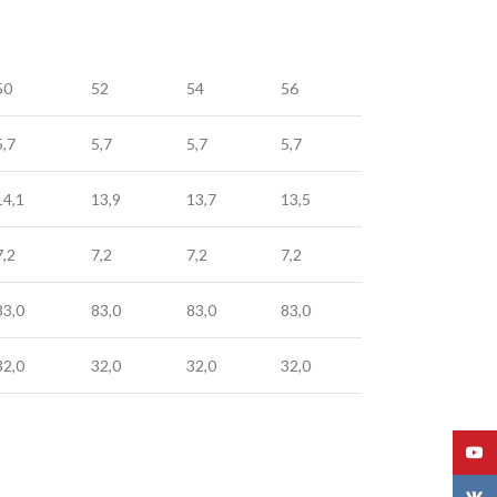
50
52
54
56
5,7
5,7
5,7
5,7
14,1
13,9
13,7
13,5
7,2
7,2
7,2
7,2
83,0
83,0
83,0
83,0
32,0
32,0
32,0
32,0
YouT
VK