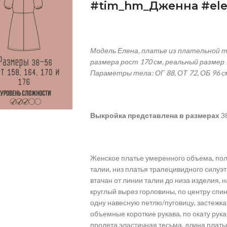
#
tim
_
hm
_Дженна #
el
Модель Елена, платье из плательной т
размера рост 170 см, реальный размер 
Параметры тела: ОГ 88, ОТ 72, ОБ 96 с
Выкройка
представлена
в
размерах
38
Женское платье умеренного объема, пол
талии, низ платья трапецивидного силуэт
втачан от линии талии до низа изделия, 
круглый вырез горловины, по центру спин
одну навесную петлю/пуговицу, застежк
объемные короткие рукава, по окату рукав
продета эластичная тесьма, длина плать