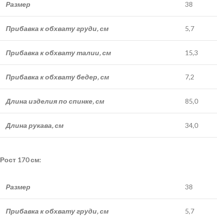
Размер
38
Прибавка к обхвату груди, см
5,7
Прибавка к обхвату талии, см
15,3
Прибавка к обхвату бедер, см
7,2
Длина изделия по спинке, см
85,0
Длина рукава, см
34,0
Рост 170 см:
Размер
38
Прибавка к обхвату груди, см
5,7