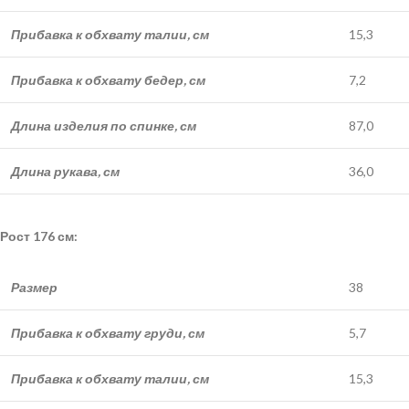
Прибавка к обхвату талии, см
15,3
Прибавка к обхвату бедер, см
7,2
Длина изделия по спинке, см
87,0
Длина рукава, см
36,0
Рост 176 см:
Размер
38
Прибавка к обхвату груди, см
5,7
Прибавка к обхвату талии, см
15,3