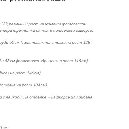
 122, реальный рост на момент фотосессии
 футера трехнитки рнтля, на отделке кашкорсе.
руди 60 см (салатовая толстовка на рост 128
ди 58 см (толстовка «брызги»на рост 116 см).
са» на рост 146 см).
стовка на рост 104 см).
с лайкрой. На отделке — кашкорсе или рибана
0 см.