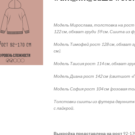
Модель Мирослава, толстовка на рост
122 см, обхват груди 59 см. Сшита из
Модель Тимофей рост 128 см, обхват г
см).
Модель Таисия рост 114 см, обхват гру
Модель Диана рост 142 см (свитшот «Ли
Модель София рост 104 см (розовая тол
Толстовки сшиты из футера двухнитки 
с лайкрой.
Выкройка представлена на рост
92-17