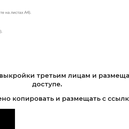
те на листах А4).
).
 выкройки третьим лицам и размещ
доступе.
но копировать и размещать с ссылк