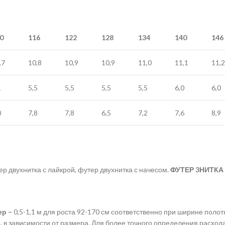
0
116
122
128
134
140
146
,7
10,8
10,9
10,9
11,0
11,1
11,2
1
5,5
5,5
5,5
5,5
6,0
6,0
0
7,8
7,8
6,5
7,2
7,6
8,9
ер двухнитка с лайкрой, футер двухнитка с начесом.
ФУТЕР 3НИТКА
ер –
0,5-1,1 м для роста 92-170 см соответственно при ширине полот
ы, в зависимости от размера. Для более точного определения расхо