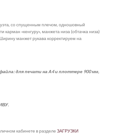
луэта, со спущенным плечом, одношовный
и карман «кенгуру», манжета низа (обтачка низа)
 Ширину манжет рукава корректируем на
файла: для печати на А4 и плоттере 900 мм,
ИВУ.
 личном кабинете в разделе
ЗАГРУЗКИ