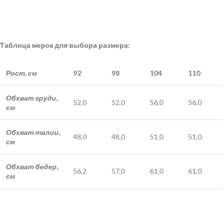
Таблица мерок для выбора размера:
Рост, см
92
98
104
110
Обхват груди,
52,0
52,0
56,0
56,0
см
Обхват талии,
48,0
48,0
51,0
51,0
см
Обхват бедер,
56,2
57,0
61,0
61,0
см