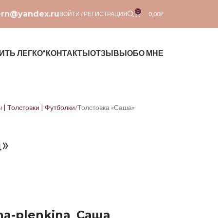
0
ern@yandex.ru
ВОЙТИ / РЕГИСТРАЦИЯ
0,00
₽
ИТЬ ЛЕГКО”
КОНТАКТЫ
ОТЗЫВЫ
ОБО МНЕ
 | Толстовки | Футболки
Толстовка «Саша»
а»
na-plenkina_Саша