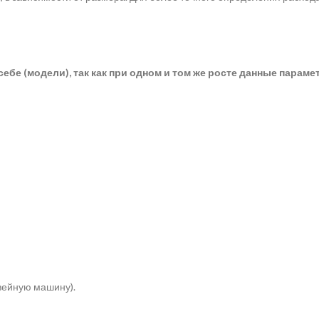
себе (модели), так как при одном и том же росте данные парам
швейную машину).