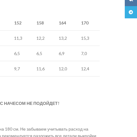
Teleg
152
158
164
170
11,3
12,2
13,2
15,3
6,5
6,5
6,9
7,0
9,7
11,6
12,0
12,4
 С НАЧЕСОМ НЕ ПОДОЙДЕТ!
на 180 см. Не забываем учитывать расход на
да рекомендуется разложить все детали выкройки