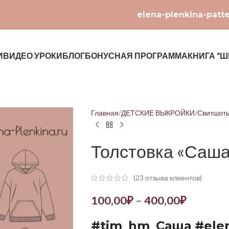
elena-plenkina-patt
И
ВИДЕО УРОКИ
БЛОГ
БОНУСНАЯ ПРОГРАММА
КНИГА “Ш
Главная
ДЕТСКИЕ ВЫКРОЙКИ
Свитшоты
Толстовка «Саш
(
23
отзыва клиентов)
100,00
₽
–
400,00
₽
#tim_hm_Саша #ele