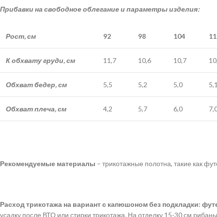
Прибавки на свободное облегание и параметры изделия:
Рост, см
92
98
104
11
К обхвату груди, см
11,7
10,6
10,7
10
Обхват бедер, см
5,5
5,2
5,0
5,
Обхват плеча, см
4,2
5,7
6,0
7,
Рекомендуемые материалы
– трикотажные полотна, такие как фут
Расход трикотажа на вариант с капюшоном без подкладки: фут
усадку после ВТО или стирки трикотажа. На отделку 15-30 см рибан