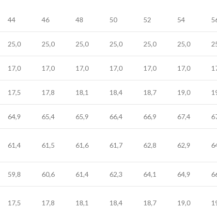
44
46
48
50
52
54
5
25,0
25,0
25,0
25,0
25,0
25,0
2
17,0
17,0
17,0
17,0
17,0
17,0
1
17,5
17,8
18,1
18,4
18,7
19,0
1
64,9
65,4
65,9
66,4
66,9
67,4
6
61,4
61,5
61,6
61,7
62,8
62,9
6
59,8
60,6
61,4
62,3
64,1
64,9
6
17,5
17,8
18,1
18,4
18,7
19,0
1