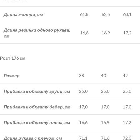
Длина молнии, см
61,8
62,5
63,1
Длина резинки одного рукава,
16,6
16,9
17,2
см
Рост 176 см
Размер
38
40
42
Прибавка к обхвату груди, см
25,0
25,0
25,0
Прибавка к обхвату бедер, см
17,0
17,0
17,0
Прибавка к обхвату плеча, см
16,6
16,9
17,2
Длина рукава с плечом, см
71,1
71,6
72,0