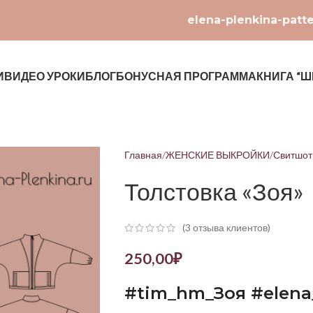
elena-plenkina-patt
И
ВИДЕО УРОКИ
БЛОГ
БОНУСНАЯ ПРОГРАММА
КНИГА “Ш
Главная
ЖЕНСКИЕ ВЫКРОЙКИ
Свитшот
Толстовка «Зоя»
(
3
отзыва клиентов)
250,00
₽
#tim_hm_
Зоя
#elena