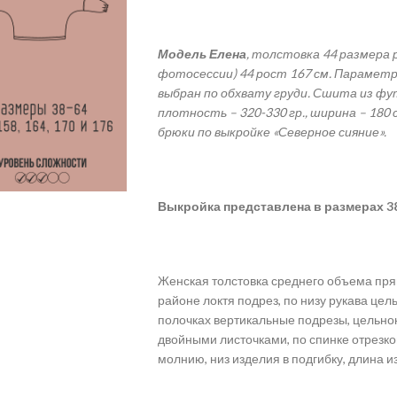
Модель Елена
, толстовка 44 размера 
фотосессии) 44 рост 167 см.
Параметры
выбран по обхвату груди. Сшита из фу
плотность – 320-330 гр., ширина – 180 
брюки по выкройке «Северное сияние».
Выкройка
представлена в размерах 38-6
Женская толстовка среднего объема прям
районе локтя подрез, по низу рукава цел
полочках вертикальные подрезы, цельно
двойными листочками, по спинке отрезко
молнию, низ изделия в подгибку, длина и