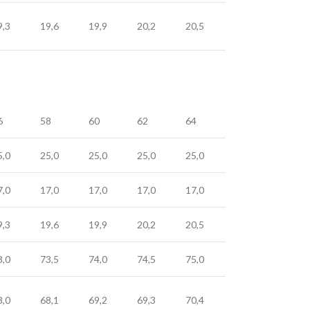
9,3
19,6
19,9
20,2
20,5
6
58
60
62
64
5,0
25,0
25,0
25,0
25,0
7,0
17,0
17,0
17,0
17,0
9,3
19,6
19,9
20,2
20,5
3,0
73,5
74,0
74,5
75,0
8,0
68,1
69,2
69,3
70,4