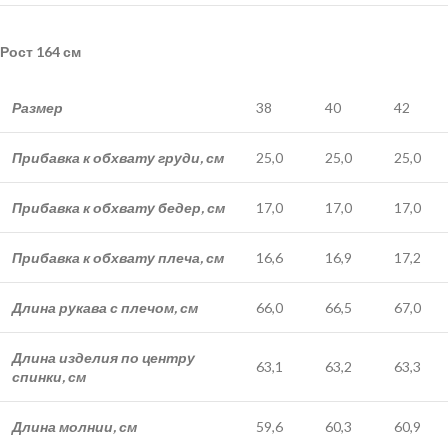
Рост 164 см
Размер
38
40
42
Прибавка к обхвату груди, см
25,0
25,0
25,0
Прибавка к обхвату бедер, см
17,0
17,0
17,0
Прибавка к обхвату плеча, см
16,6
16,9
17,2
Длина рукава с плечом, см
66,0
66,5
67,0
Длина изделия по центру
63,1
63,2
63,3
спинки, см
Длина молнии, см
59,6
60,3
60,9