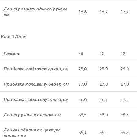
Длина резинки одного рукава,
16,6
16,9
17,2
см
Рост 170 см
Размер
38
40
42
Прибавка к обхвату груди, см
25,0
25,0
25,0
Прибавка к обхвату бедер, см
17,0
17,0
17,0
Прибавка к обхвату плеча, см
16,6
16,9
17,2
Длина рукава с плечом, см
68,5
69,0
69,5
Длина изделия по центру
65,1
65,2
65,3
спинки, см