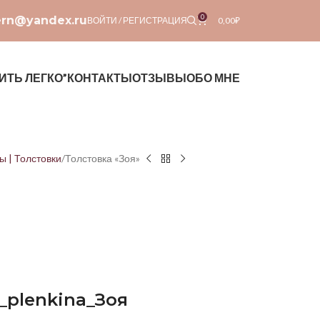
0
ern@yandex.ru
ВОЙТИ / РЕГИСТРАЦИЯ
0,00
₽
ИТЬ ЛЕГКО”
КОНТАКТЫ
ОТЗЫВЫ
ОБО МНЕ
ы | Толстовки
Толстовка «Зоя»
_plenkina_
Зоя