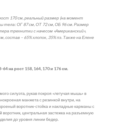
рост 170 см, реальный размер (на момент
 тела: ОГ 87 см, ОТ 72 см, ОБ 96 см. Размер
тера трехнитки с начесом «Американский»,
см, состав – 65% хлопок, 35% пэ. Также на Елене
4 на рост 158, 164, 170 и 176 см.
ого силуэта, рукав покроя «летучая мышь» в
ьнокроеная манжета с резинкой внутри, на
кроеный воротник-стойка и накладные карманы с
й воротник, центральная застежка на разъемную
зделия до уровня линии бедер.