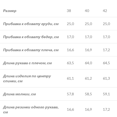
Размер
38
40
42
Прибавка к обхвату груди, см
25,0
25,0
25,0
Прибавка к обхвату бедер, см
17,0
17,0
17,0
Прибавка к обхвату плеча, см
16,6
16,9
17,2
Длина рукава с плечом, см
63,5
64,0
64,5
Длина изделия по центру
61,1
61,2
61,3
спинки, см
Длина молнии, см
57,8
58,5
59,1
Длина резинки одного рукава,
16,6
16,9
17,2
см