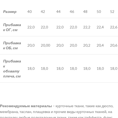
Размер
40
42
44
46
48
50
52
Прибавка
22,0
22,0
22,0
22,0
22,2
22,4
22,6
к ОГ, см
Прибавка
20,0
20,00
20,0
20,0
20,2
20,4
20,6
к ОБ, см
Прибавка
к
18,0
18,0
18,0
18,0
18,0
18,0
18,0
обхвату
плеча, см
Рекомендуемые материалы
– курточные ткани, такие как дюспо,
мембрана, таслан, плащевка и прочие виды курточных тканей, на
подкладку любые подкладочные ткани, такие как таффетта, флис,