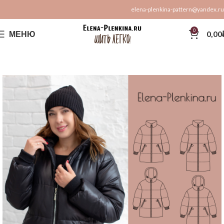
elena-plenkina-pattern@yandex.ru
0
МЕНЮ
0,00