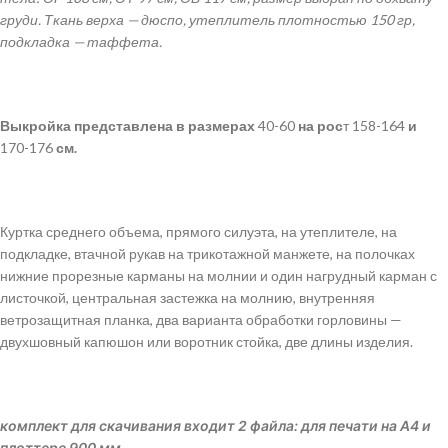
груди. Ткань верха — дюспо, утеплитель плотностью 150 гр,
подкладка — таффета.
Выкройка представлена в размерах
40-60
на рос
т 158-164
и
170-176
см.
Куртка среднего объема, прямого силуэта, на утеплителе, на
подкладке, втачной рукав на трикотажной манжете, на полочках
нижние прорезные карманы на молнии и один нагрудный карман с
листочкой, центральная застежка на молнию, внутренняя
ветрозащитная планка, два варианта обработки горловины —
двухшовный капюшон или воротник стойка, две длины изделия.
комплект для скачивания входит 2 файла: для печати на А4 и
плоттере 900 мм.