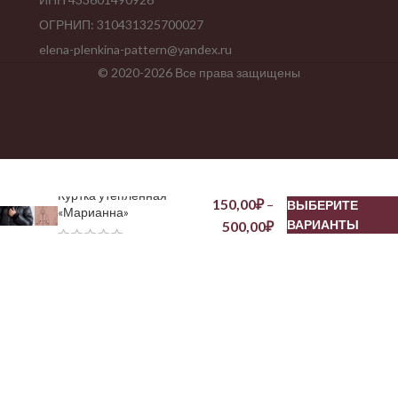
ОГРНИП: 310431325700027
elena-plenkina-pattern@yandex.ru
© 2020-2026 Все права защищены
Куртка утепленная
150,00
₽
–
ВЫБЕРИТЕ
«Марианна»
ВАРИАНТЫ
500,00
₽