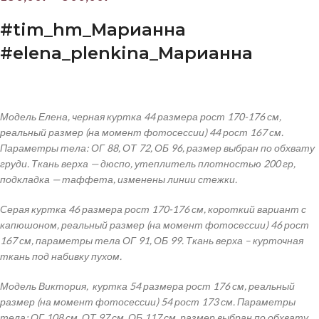
#
tim
_
hm
_Марианна
#
elena
_
plenkina
_Марианна
Модель Елена, черная куртка 44 размера рост 170-176 см,
реальный размер (на момент фотосессии) 44 рост 167 см.
Параметры тела: ОГ 88, ОТ 72, ОБ 96, размер выбран по обхвату
груди. Ткань верха — дюспо,
утеплитель плотностью 200 гр,
подкладка — таффета, изменены линии стежки.
Серая куртка 46 размера рост 170-176 см, короткий вариант с
капюшоном, реальный размер (на момент фотосессии) 46 рост
167 см, параметры тела ОГ 91, ОБ 99. Ткань верха – курточная
ткань под набивку пухом.
Модель Виктория, куртка 54 размера рост 176 см, реальный
размер (на момент фотосессии) 54 рост 173 см. Параметры
тела: ОГ 108 см, ОТ 97 см, ОБ 117 см, размер выбран по обхвату