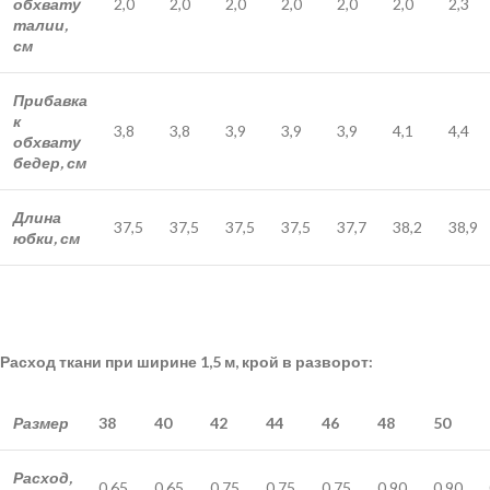
обхвату
2,0
2,0
2,0
2,0
2,0
2,0
2,3
талии,
см
Прибавка
к
3,8
3,8
3,9
3,9
3,9
4,1
4,4
обхвату
бедер, см
Длина
37,5
37,5
37,5
37,5
37,7
38,2
38,9
юбки, см
Расход ткани при ширине 1,5 м, крой в разворот:
Размер
38
40
42
44
46
48
50
Расход,
0,65
0,65
0,75
0,75
0,75
0,90
0,90