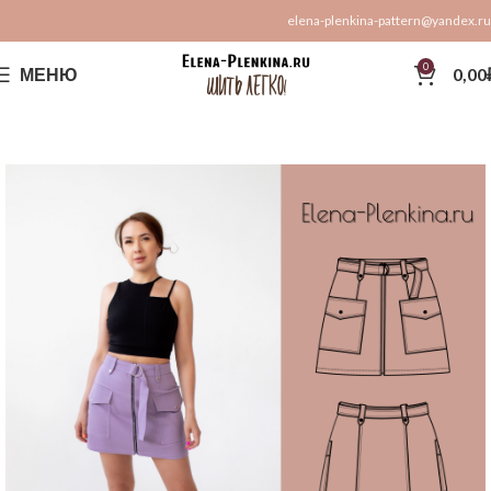
elena-plenkina-pattern@yandex.ru
0
МЕНЮ
0,00