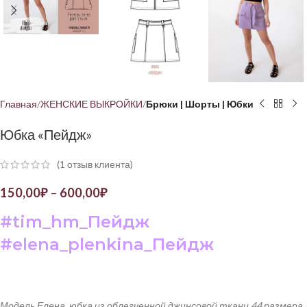
Главная
ЖЕНСКИЕ ВЫКРОЙКИ
Брюки | Шорты | Юбки
Юбка «Пейдж»
(
1
отзыв клиента)
150,00
₽
–
600,00
₽
#
tim
_
hm
_Пейдж
#
elena
_
plenkina
_Пейдж
Модель Елена, юбка из облегченной джинсовой ткани 44 размера