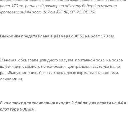
рост 170 см, реальный размер по обхвату бедер
(на момент
фотосессии) 44 рост 167 см (
ОГ 88, ОТ 72, ОБ 96
).
Выкройка
представлена
в
размерах
38-52
на рост
170
см.
Женская юбка трапецивидного силуэта, притачной пояс, на поясе
шлёвки для съёмного пояса-ремня, центральная застежка на не
разъёмную молнию, боковые накладные карманы с клапанами,
длина мини.
В комплект для скачивания входят 2 файла: для печати на А4 и
плоттере 900 мм.