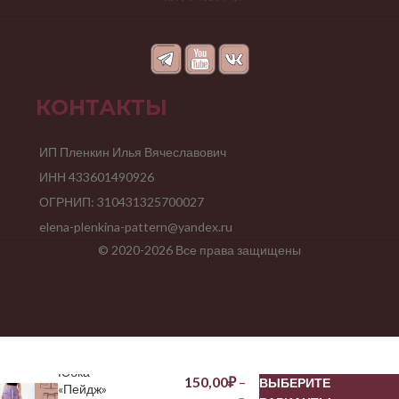
КОНТАКТЫ
ИП Пленкин Илья Вячеславович
ИНН 433601490926
ОГРНИП: 310431325700027
elena-plenkina-pattern@yandex.ru
© 2020-2026 Все права защищены
Юбка
150,00
₽
–
ВЫБЕРИТЕ
«Пейдж»