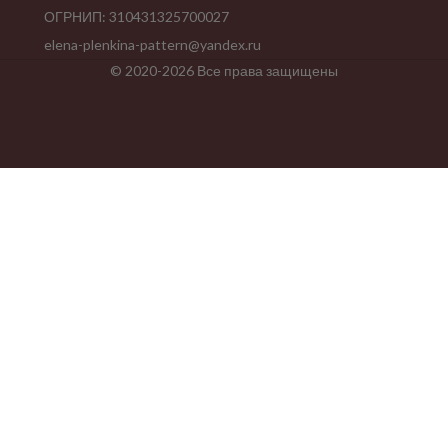
ОГРНИП: 310431325700027
elena-plenkina-pattern@yandex.ru
© 2020-2026 Все права защищены