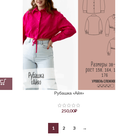
Рубашка «Айя»
250,00
₽
1
2
3
→