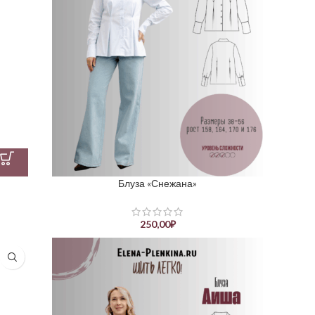
Блуза «Снежана»
250,00
₽