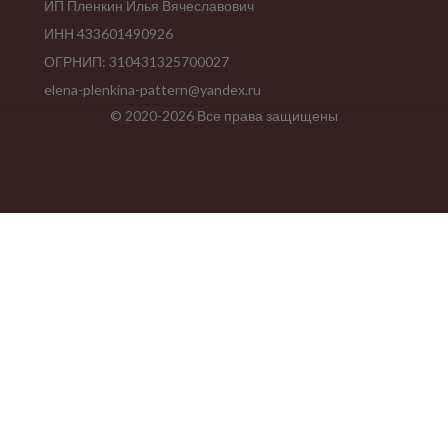
ИП Пленкин Илья Вячеславович
ИНН 433601490926
ОГРНИП: 310431325700027
elena-plenkina-pattern@yandex.ru
© 2020-2026 Все права защищены