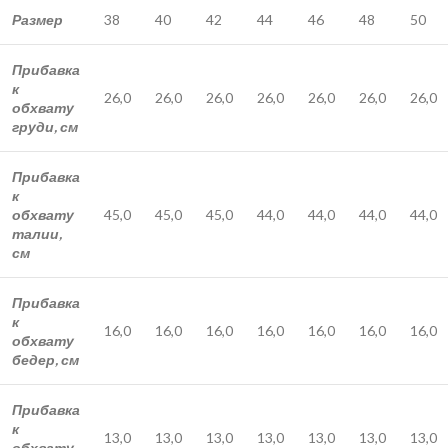
Размер
38
40
42
44
46
48
50
Прибавка
к
26,0
26,0
26,0
26,0
26,0
26,0
26,0
обхвату
груди, см
Прибавка
к
обхвату
45,0
45,0
45,0
44,0
44,0
44,0
44,0
талии,
см
Прибавка
к
16,0
16,0
16,0
16,0
16,0
16,0
16,0
обхвату
бедер, см
Прибавка
к
13,0
13,0
13,0
13,0
13,0
13,0
13,0
обхвату