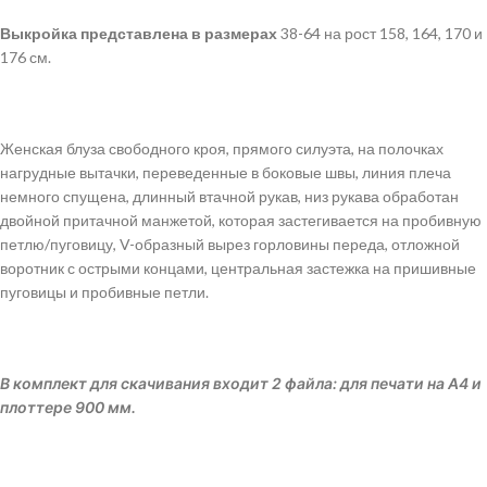
Выкройка
представлена
в
размерах
38-64 на рост 158, 164, 170 и
176 см.
Женская блуза свободного кроя, прямого силуэта, на полочках
нагрудные вытачки, переведенные в боковые швы, линия плеча
немного спущена, длинный втачной рукав, низ рукава обработан
двойной притачной манжетой, которая застегивается на пробивную
петлю/пуговицу, V-образный вырез горловины переда, отложной
воротник с острыми концами, центральная застежка на пришивные
пуговицы и пробивные петли.
В комплект для скачивания входит 2 файла: для печати на А4 и
плоттере 900 мм.