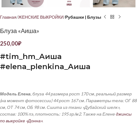
Главная
ЖЕНСКИЕ ВЫКРОЙКИ
Рубашки | Блузы
Блуза «Аиша»
250,00
₽
#tim_hm_
Аиша
#elena_plenkina_
Аиша
Модель Елена
, блуза 44 размера рост 170 см, реальный размер
(на момент фотосессии) 44 рост 167 см.
Параметры тела: ОГ 88
см, ОТ 74 см, ОБ 98 см. Сшита из ткани «Дубайский шелк»,
состав: 100% пэ, плотность: 195 гр/м2. Также на Елене
джинсы
по выкройке «Донна»
.