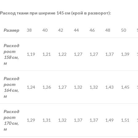
Расход ткани при ширине 145 см (крой в разворот):
Размер
38
40
42
44
46
48
50
Расход
рост
1,19
1,21
1,22
1,27
1,27
1,37
1,39
158 см,
м
Расход
рост
1,24
1,26
1,27
1,32
1,32
1,43
1,45
164 см,
м
Расход
рост
1,29
1,31
1,32
1,37
1,37
1,49
1,51
170 см,
м