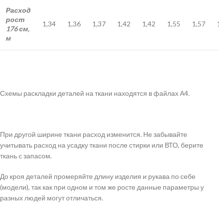
Расход
рост
1,34
1,36
1,37
1,42
1,42
1,55
1,57
176 см,
м
Схемы раскладки деталей на ткани находятся в файлах А4.
При другой ширине ткани расход изменится. Не забывайте
учитывать расход на усадку ткани после стирки или ВТО, берите
ткань с запасом.
До кроя деталей промеряйте длину изделия и рукава по себе
(модели), так как при одном и том же росте данные параметры у
разных людей могут отличаться.