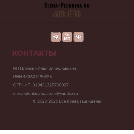
КОНТАКТЫ
ИП Пленкин Илья Вячеславович
ИНН 433601490926
ОГРНИП: 310431325700027
elena-plenkina-pattern@yandex.ru
© 2020-2026 Все права защищены