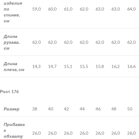
изделия
по
59,0
60,0
61,0
62,0
63,0
63,0
64,0
спинке,
см
Длина
рукава,
62,0
62,0
62,0
62,0
62,0
62,0
62,0
см
Длина
14,3
14,7
15,1
15,5
15,8
16,2
16,6
плеча, см
Рост 176
Размер
38
40
42
44
46
48
50
Прибавка
к
26,0
26,0
26,0
26,0
26,0
26,0
26,0
обхвату