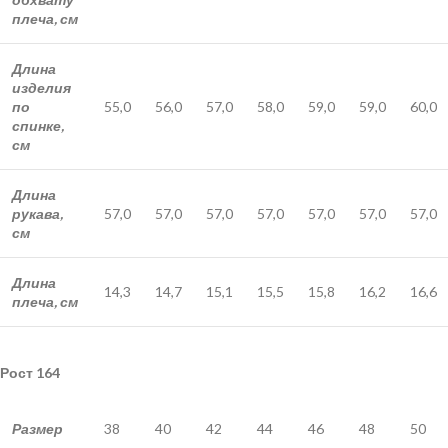
плеча, см
Длина
изделия
по
55,0
56,0
57,0
58,0
59,0
59,0
60,0
спинке,
см
Длина
рукава,
57,0
57,0
57,0
57,0
57,0
57,0
57,0
см
Длина
14,3
14,7
15,1
15,5
15,8
16,2
16,6
плеча, см
Рост 164
Размер
38
40
42
44
46
48
50