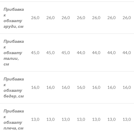
Прибавка
к
26,0
26,0
26,0
26,0
26,0
26,0
26,0
обхвату
груди, см
Прибавка
к
обхвату
45,0
45,0
45,0
44,0
44,0
44,0
44,0
талии,
см
Прибавка
к
16,0
16,0
16,0
16,0
16,0
16,0
16,0
обхвату
бедер, см
Прибавка
к
13,0
13,0
13,0
13,0
13,0
13,0
13,0
обхвату
плеча, см