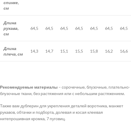
спинке,
см
Длина
рукава,
64,5
64,5
64,5
64,5
64,5
64,5
64,5
см
Длина
14,3
14,7
15,1
15,5
15,8
16,2
16,6
плеча, см
Рекомендуемые материалы
– сорочечные, блузочные, плательно-
блузочные ткани, без растяжения или с небольшим растяжением.
Также вам дублерин для укрепления деталей воротника, манжет
рукавов, обтачки и подборта, долевая и косая клеевая
нитепрошивная кромка, 7 пуговиц.