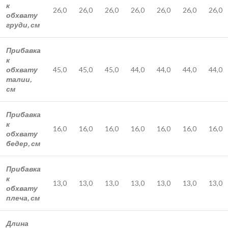
к
26,0
26,0
26,0
26,0
26,0
26,0
26,0
обхвату
груди, см
Прибавка
к
обхвату
45,0
45,0
45,0
44,0
44,0
44,0
44,0
талии,
см
Прибавка
к
16,0
16,0
16,0
16,0
16,0
16,0
16,0
обхвату
бедер, см
Прибавка
к
13,0
13,0
13,0
13,0
13,0
13,0
13,0
обхвату
плеча, см
Длина