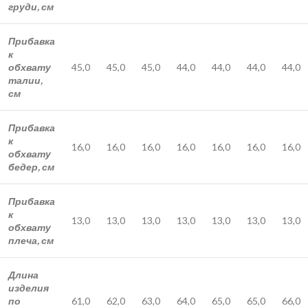
груди, см
Прибавка
к
обхвату
45,0
45,0
45,0
44,0
44,0
44,0
44,0
талии,
см
Прибавка
к
16,0
16,0
16,0
16,0
16,0
16,0
16,0
обхвату
бедер, см
Прибавка
к
13,0
13,0
13,0
13,0
13,0
13,0
13,0
обхвату
плеча, см
Длина
изделия
по
61,0
62,0
63,0
64,0
65,0
65,0
66,0