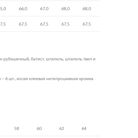
5,0
66,0
67,0
68,0
68,0
7,5
67,5
67,5
67,5
67,5
н рубашечный, батист, штапель, штапель твил и
 – 6 шт., косая клеевая нитепрошивная кромка
58
60
62
64