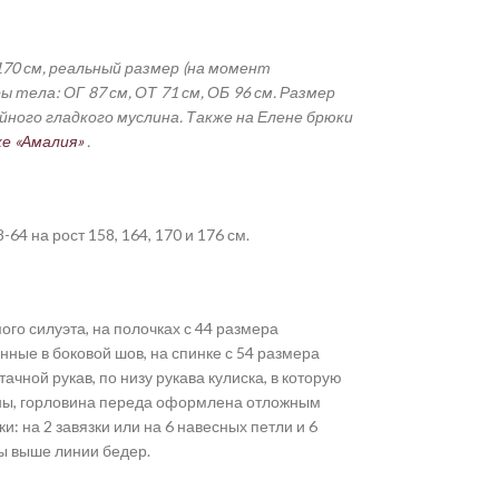
 170 см, реальный размер (на момент
 тела: ОГ 87 см, ОТ 71 см, ОБ 96 см. Размер
йного гладкого муслина. Также на Елене брюки
е «Амалия»
.
-64 на рост 158, 164, 170 и 176 см.
го силуэта, на полочках с 44 размера
ные в боковой шов, на спинке с 54 размера
чной рукав, по низу рукава кулиска, в которую
ины, горловина переда оформлена отложным
и: на 2 завязки или на 6 навесных петли и 6
ы выше линии бедер.