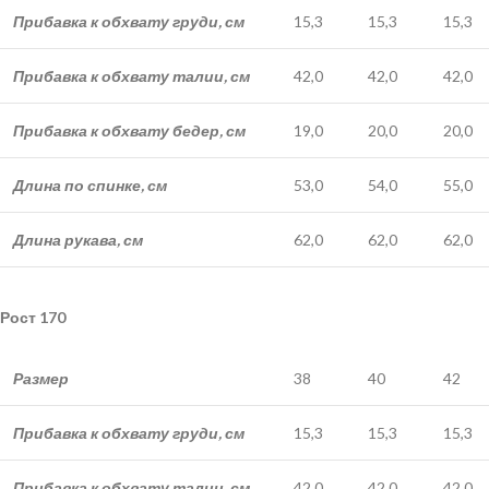
Прибавка к обхвату груди, см
15,3
15,3
15,3
Прибавка к обхвату талии, см
42,0
42,0
42,0
Прибавка к обхвату бедер, см
19,0
20,0
20,0
Длина по спинке, см
53,0
54,0
55,0
Длина рукава, см
62,0
62,0
62,0
Рост 170
Размер
38
40
42
Прибавка к обхвату груди, см
15,3
15,3
15,3
Прибавка к обхвату талии, см
42,0
42,0
42,0