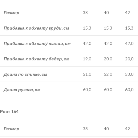
Размер
38
40
42
Прибавка к обхвату груди, см
15,3
15,3
15,3
Прибавка к обхвату талии, см
42,0
42,0
42,0
Прибавка к обхвату бедер, см
19,0
20,0
20,0
Длина по спинке, см
51,0
52,0
53,0
Длина рукава, см
60,0
60,0
60,0
Рост 164
Размер
38
40
42