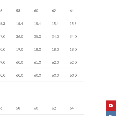
56
58
60
62
64
5,3
15,4
15,4
15,4
15,5
7,0
36,0
35,0
34,0
34,0
0,0
19,0
18,0
18,0
18,0
9,0
60,0
61,0
62,0
62,0
0,0
60,0
60,0
60,0
60,0
YouT
56
58
60
62
64
VK