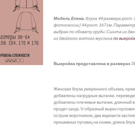
Модель Елена
, блуза 44 размера рост
фотосессии) 44 рост 167 см.
Параметры
выбран по обхвату груди. Сшита из дво
из двойного жатого муслина
по выкройк
Выкройка
представлена
в
размерах
38
Женская блуза умеренного объема, прямо
добавлены нагрудные вытачки, переведен
добавлены плечевые вытачки, длинный вта
продет шнур, V-образный вырез горлов
острым воротником, два варианта застежк
пришивных пуговиц на ножке, длина блуз