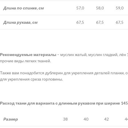
Длина по спинке, см
57,0
58,0
59,0
Длина рукава, см
67,5
67,5
67,5
Рекомендуемые материалы
– муслин жатый, муслин гладкий, лён 
прочие виды легких тканей.
Также вам понадобится дублерин для укрепления деталей планки, о
для укрепления среза горловины.
Расход ткани для варианта с длинным рукавом при ширине 145 
Размер
38
40
42
4