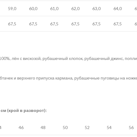
59,0
60,0
61,0
62,0
63,0
64,0
6
67,5
67,5
67,5
67,5
67,5
67,5
6
100%, лён с вискозой, рубашечный хлопок, рубашечный джинс, попли
бтачек и верхнего припуска кармана, рубашечные пуговицы на ножке
см (крой в разворот):
4
46
48
50
52
54
56