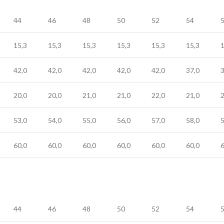
44
46
48
50
52
54
15,3
15,3
15,3
15,3
15,3
15,3
1
42,0
42,0
42,0
42,0
42,0
37,0
3
20,0
20,0
21,0
21,0
22,0
21,0
2
53,0
54,0
55,0
56,0
57,0
58,0
5
60,0
60,0
60,0
60,0
60,0
60,0
6
44
46
48
50
52
54