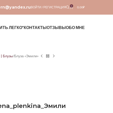
0
ern@yandex.ru
ВОЙТИ / РЕГИСТРАЦИЯ
0,00
₽
ИТЬ ЛЕГКО”
КОНТАКТЫ
ОТЗЫВЫ
ОБО МНЕ
 | Блузы
Блуза «Эмили»
ena
_
plenkina
_Эмили