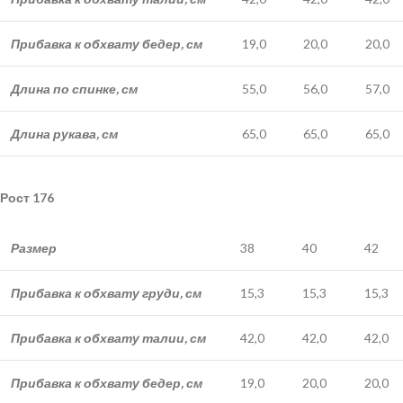
Прибавка к обхвату бедер, см
19,0
20,0
20,0
Длина по спинке, см
55,0
56,0
57,0
Длина рукава, см
65,0
65,0
65,0
Рост 176
Размер
38
40
42
Прибавка к обхвату груди, см
15,3
15,3
15,3
Прибавка к обхвату талии, см
42,0
42,0
42,0
Прибавка к обхвату бедер, см
19,0
20,0
20,0