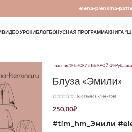
elena-plenkina-patt
И
ВИДЕО УРОКИ
БЛОГ
БОНУСНАЯ ПРОГРАММА
КНИГА “Ш
Главная
ЖЕНСКИЕ ВЫКРОЙКИ
Рубашки
Блуза «Эмили»
(
6
отзывов клиентов)
250,00
₽
#
tim
_
hm
_Эмили #
el