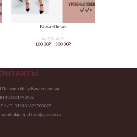
Юбка «Нина»
ВЫБЕРИТЕ ПАРАМЕТРЫ
100,00
₽
–
300,00
₽
ОНТАКТЫ
 Пленкин Илья Вячеславович
Н 433601490926
РНИП: 310431325700027
ena-plenkina-pattern@yandex.ru