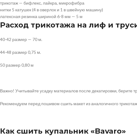
трикотаж — бифлекс, лайкра, микрофибра
нитки 5 катушек (4 в оверлок и 1 в швейную машину)
латексная резинка шириной 6-8 мм — 5 м
Расход трикотажа на лиф и трус
40-42 размер — 70 м.
44-48 размер 0,75 м.
50 размер 0,80 м
Важно! Учитывайте усадку материалов после декатировки, берите т
Рекомендуем перед пошивом сшить макет из аналогичного трикотаж,
Как сшить купальник «Bavaro»