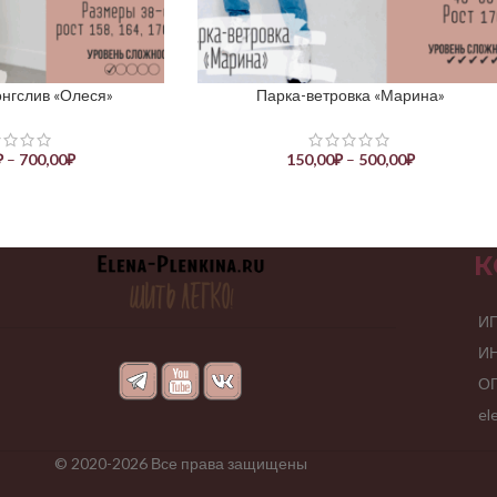
нгслив «Олеся»
Парка-ветровка «Марина»
ЕТРЫ
ВЫБЕРИТЕ ПАРАМЕТРЫ
₽
–
700,00
₽
150,00
₽
–
500,00
₽
К
ИП
ИН
ОГ
el
© 2020-2026 Все права защищены