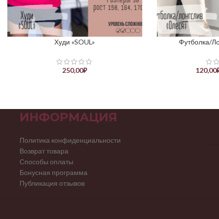
Худи «SOUL»
Футболка/Ло
ВЫБЕРИТЕ ПАРАМЕТРЫ
ВЫБЕРИТЕ ПАРАМ
250,00
₽
120,00
ИНФОРМАЦИЯ
Политика конфиденциальности
Возврат товара
Способы оплаты
Бонусная программа
Публикация отзывов