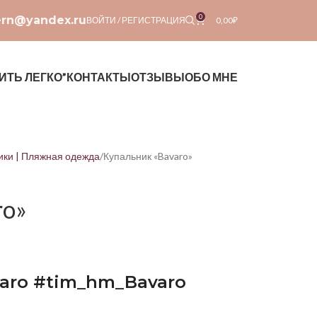
0
ern@yandex.ru
ВОЙТИ / РЕГИСТРАЦИЯ
0,00
₽
ИТЬ ЛЕГКО”
КОНТАКТЫ
ОТЗЫВЫ
ОБО МНЕ
ики | Пляжная одежда
Купальник «Bavaro»
ro»
varo #tim_hm_Bavaro