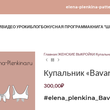
elena-plenkina-patt
И
ВИДЕО УРОКИ
БЛОГ
БОНУСНАЯ ПРОГРАММА
КНИГА “Ш
Главная
ЖЕНСКИЕ ВЫКРОЙКИ
Купальн
Купальник «Bava
300,00
₽
#elena_plenkina_Ba