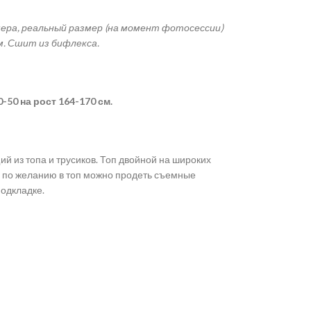
змера, реальный размер (на момент фотосессии)
м. Сшит из б
ифлекса.
-50 на рост 164-170 см.
й из топа и трусиков. Топ двойной на широких
х, по желанию в топ можно продеть съемные
подкладке.