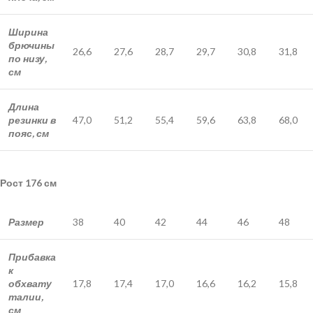
Ширина
брючины
26,6
27,6
28,7
29,7
30,8
31,8
по низу,
см
Длина
резинки в
47,0
51,2
55,4
59,6
63,8
68,0
пояс, см
Рост 176 см
Размер
38
40
42
44
46
48
Прибавка
к
обхвату
17,8
17,4
17,0
16,6
16,2
15,8
талии,
см