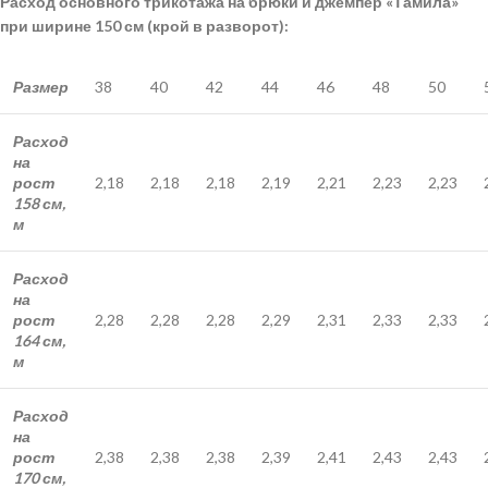
Расход основного трикотажа на брюки и джемпер «Тамила»
при ширине 150 см (крой в разворот):
Размер
38
40
42
44
46
48
50
Расход
на
рост
2,18
2,18
2,18
2,19
2,21
2,23
2,23
158 см,
м
Расход
на
рост
2,28
2,28
2,28
2,29
2,31
2,33
2,33
164 см,
м
Расход
на
рост
2,38
2,38
2,38
2,39
2,41
2,43
2,43
170 см,