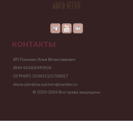
КОНТАКТЫ
ИП Пленкин Илья Вячеславович
ИНН 433601490926
ОГРНИП: 310431325700027
elena-plenkina-pattern@yandex.ru
© 2020-2026 Все права защищены