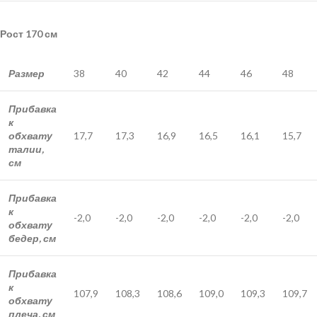
Рост 170 см
Размер
38
40
42
44
46
48
Прибавка
к
обхвату
17,7
17,3
16,9
16,5
16,1
15,7
талии,
см
Прибавка
к
-2,0
-2,0
-2,0
-2,0
-2,0
-2,0
обхвату
бедер, см
Прибавка
к
107,9
108,3
108,6
109,0
109,3
109,7
обхвату
плеча, см