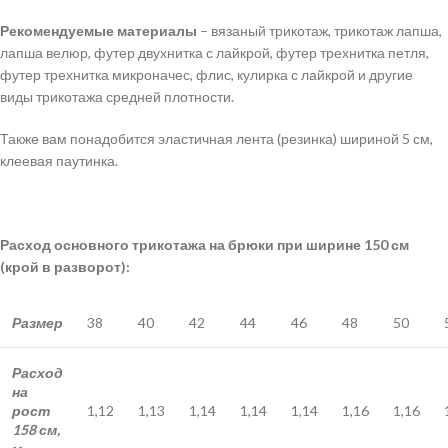
Рекомендуемые материалы
– вязаный трикотаж, трикотаж лапша,
лапша велюр, футер двухнитка с лайкрой, футер трехнитка петля,
футер трехнитка микроначес, флис, кулирка с лайкрой и другие
виды трикотажа средней плотности.
Также вам понадобится эластичная лента (резинка) шириной 5 см,
клеевая паутинка.
Расход основного трикотажа на брюки при ширине 150 см
(крой в разворот):
Размер
38
40
42
44
46
48
50
Расход
на
рост
1,12
1,13
1,14
1,14
1,14
1,16
1,16
158 см,