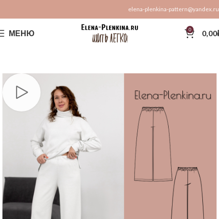
elena-plenkina-pattern@yandex.ru
0
МЕНЮ
0,00