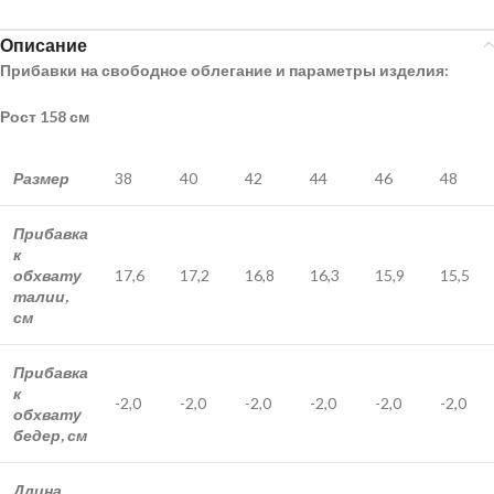
Описание
Прибавки на свободное облегание и параметры изделия:
Рост 158 см
Размер
38
40
42
44
46
48
Прибавка
к
обхвату
17,6
17,2
16,8
16,3
15,9
15,5
талии,
см
Прибавка
к
-2,0
-2,0
-2,0
-2,0
-2,0
-2,0
обхвату
бедер, см
Длина