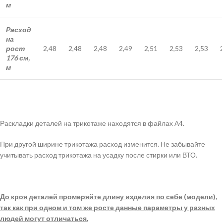
м
Расход
на
рост
2,48
2,48
2,48
2,49
2,51
2,53
2,53
176 см,
м
Раскладки деталей на трикотаже находятся в файлах А4.
При другой ширине трикотажа расход изменится. Не забывайте
учитывать расход трикотажа на усадку после стирки или ВТО.
До кроя деталей промеряйте длину изделия по себе (модели),
так как при одном и том же росте данные параметры у разных
людей могут отличаться.