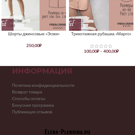
Шорты джинсовые «Эсми»
Трикотажная рубашка «Марго»
250,00
₽
100,00
₽
–
400,00
₽
ИНФОРМАЦИЯ
Политика конфиденциальности
Возврат товара
Способы оплаты
Бонусная программа
Публикация отзывов