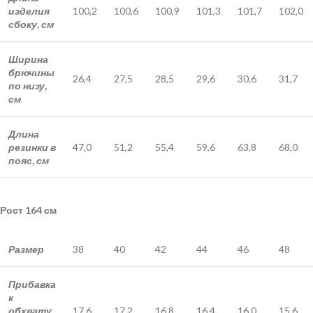
изделия
100,2
100,6
100,9
101,3
101,7
102,0
сбоку, см
Ширина
брючины
26,4
27,5
28,5
29,6
30,6
31,7
по низу,
см
Длина
резинки в
47,0
51,2
55,4
59,6
63,8
68,0
пояс, см
Рост 164 см
Размер
38
40
42
44
46
48
Прибавка
к
обхвату
17,6
17,2
16,8
16,4
16,0
15,6