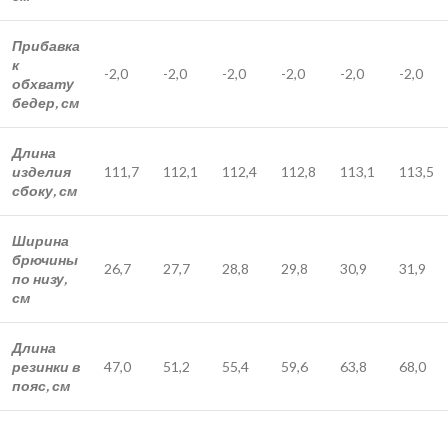
Прибавка
к
-2,0
-2,0
-2,0
-2,0
-2,0
-2,0
обхвату
бедер, см
Длина
изделия
111,7
112,1
112,4
112,8
113,1
113,5
сбоку, см
Ширина
брючины
26,7
27,7
28,8
29,8
30,9
31,9
по низу,
см
Длина
резинки в
47,0
51,2
55,4
59,6
63,8
68,0
пояс, см