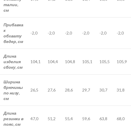
талии,
см
Прибавка
к
-2,0
-2,0
-2,0
-2,0
-2,0
-2,0
обхвату
бедер, см
Длина
изделия
104,1
104,4
104,8
105,1
105,5
105,9
сбоку, см
Ширина
брючины
26,5
27,6
28,6
29,7
30,7
31,8
по низу,
см
Длина
резинки в
47,0
51,2
55,4
59,6
63,8
68,0
пояс, см