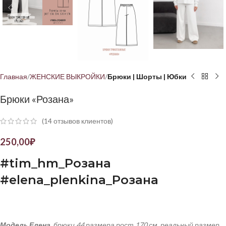
Главная
ЖЕНСКИЕ ВЫКРОЙКИ
Брюки | Шорты | Юбки
Брюки «Розана»
(
14
отзывов клиентов)
250,00
₽
#
tim
_
hm
_Розана
#
elena
_
plenkina
_Розана
Модель Елена
, брюки 44 размера рост 170 см, реальный размер