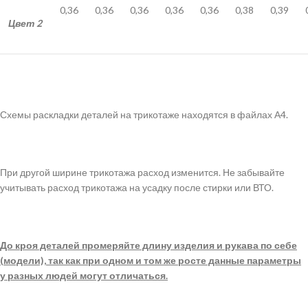
0,36
0,36
0,36
0,36
0,36
0,38
0,39
Цвет 2
Схемы раскладки деталей на трикотаже находятся в файлах А4.
При другой ширине трикотажа расход изменится. Не забывайте
учитывать расход трикотажа на усадку после стирки или ВТО.
До кроя деталей промеряйте длину изделия и рукава по себе
(модели), так как при одном и том же росте данные параметры
у разных людей могут отличаться.