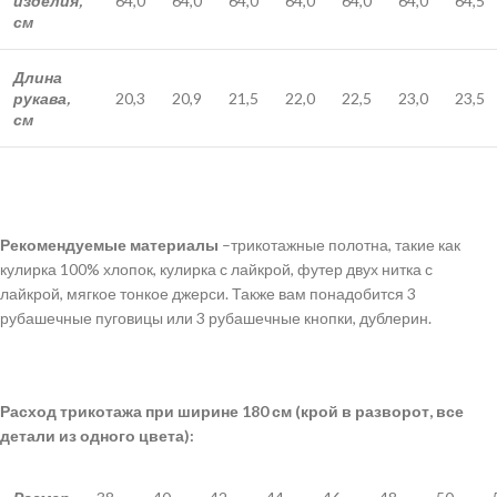
изделия,
64,0
64,0
64,0
64,0
64,0
64,0
64,5
см
Длина
рукава,
20,3
20,9
21,5
22,0
22,5
23,0
23,5
см
Рекомендуемые материалы
–трикотажные полотна, такие как
кулирка 100% хлопок, кулирка с лайкрой, футер двух нитка с
лайкрой, мягкое тонкое джерси. Также вам понадобится 3
рубашечные пуговицы или 3 рубашечные кнопки, дублерин.
Расход трикотажа при ширине 180 см (крой в разворот, все
детали из одного цвета):