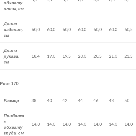
обхвату
плеча, см
Длина
изделия,
60,0
60,0
60,0
60,0
60,0
60,0
60,5
см
Длина
рукава,
18,4
19,0
19,5
20,0
20,5
21,0
21,5
см
Рост 170
Размер
38
40
42
44
46
48
50
Прибавка
к
14,0
14,0
14,0
14,0
14,0
14,0
14,0
обхвату
груди, см