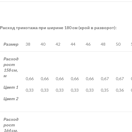
Расход трикотажа при ширине 180 см (крой в разворот):
Размер
38
40
42
44
46
48
50
Расход
рост
158 см,
м
0,66
0,66
0,66
0,66
0,66
0,67
0,67
Цвет 1
0,33
0,33
0,33
0,33
0,33
0,35
0,36
Цвет 2
Расход
рост
164 см,