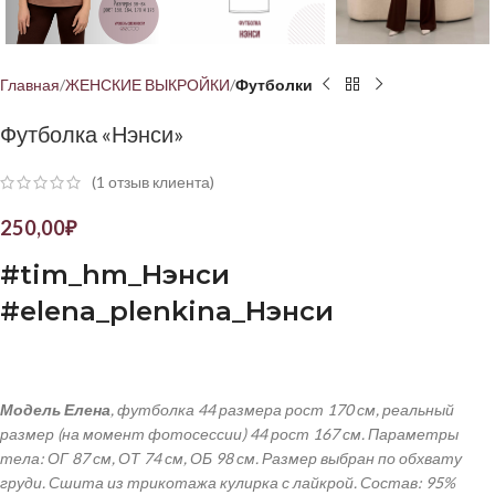
Главная
ЖЕНСКИЕ ВЫКРОЙКИ
Футболки
Футболка «Нэнси»
(
1
отзыв клиента)
250,00
₽
#tim_hm_
Нэнси
#elena_plenkina_
Нэнси
Модель Елена
, футболка 44 размера рост 170 см, реальный
размер (на момент фотосессии) 44 рост 167 см.
Параметры
тела: ОГ 87 см, ОТ 74 см, ОБ 98 см. Размер выбран по обхвату
груди. Сшита из трикотажа кулирка с лайкрой. Состав: 95%