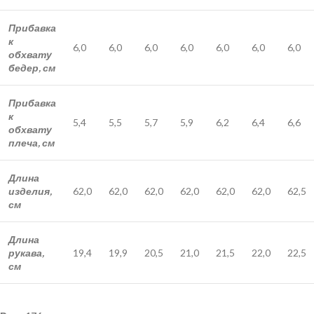
Прибавка
к
6,0
6,0
6,0
6,0
6,0
6,0
6,0
обхвату
бедер, см
Прибавка
к
5,4
5,5
5,7
5,9
6,2
6,4
6,6
обхвату
плеча, см
Длина
изделия,
62,0
62,0
62,0
62,0
62,0
62,0
62,5
см
Длина
рукава,
19,4
19,9
20,5
21,0
21,5
22,0
22,5
см