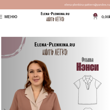
elena-plenkina-pattern@yandex.ru
0
МЕНЮ
0,00