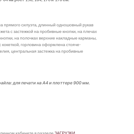
а прямого силуэта, длинный одношовный рукав
жета с застежкой на пробивные кнопки, на плечах
кнопки, на полочках верхние накладные карманы,
с кокеткой, горловина оформлена стояче-
елия, центральная застежка на пробивные
айла: для печати на А4 и плоттере 900 мм.
 личном кабинете в разделе
ЗАГРУЗКИ