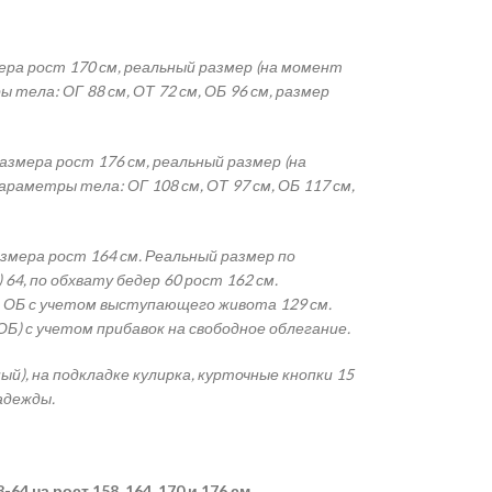
ера рост 170 см, реальный размер (на момент
 тела: ОГ 88 см, ОТ 72 см, ОБ 96 см, размер
азмера рост 176 см, реальный размер (на
раметры тела: ОГ 108 см, ОТ 97 см, ОБ 117 см,
змера рост 164 см. Реальный размер по
64, по обхвату бедер 60 рост 162 см.
, ОБ с учетом выступающего живота 129 см.
ОБ) с учетом прибавок на свободное облегание.
й), на подкладке кулирка, курточные кнопки 15
Надежды.
4 на рост 158, 164, 170 и 176 см.