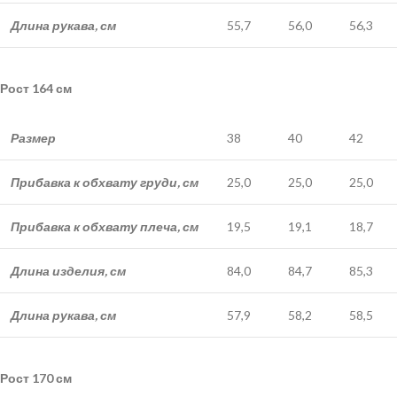
Длина рукава, см
55,7
56,0
56,3
Рост 164 см
Размер
38
40
42
Прибавка к обхвату груди, см
25,0
25,0
25,0
Прибавка к обхвату плеча, см
19,5
19,1
18,7
Длина изделия, см
84,0
84,7
85,3
Длина рукава, см
57,9
58,2
58,5
Рост 170 см