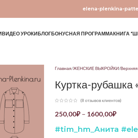
elena-plenkina-patt
И
ВИДЕО УРОКИ
БЛОГ
БОНУСНАЯ ПРОГРАММА
КНИГА “Ш
Главная
ЖЕНСКИЕ ВЫКРОЙКИ
Верхняя
Куртка-рубашка 
(
8
отзывов клиентов)
250,00
₽
–
1600,00
₽
#
tim
_
hm
_Анита #
el