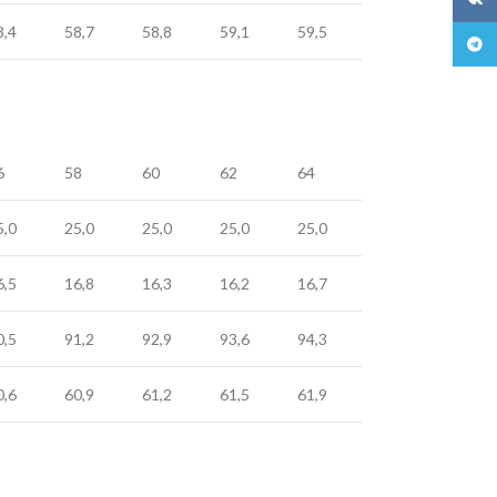
8,4
58,7
58,8
59,1
59,5
Teleg
6
58
60
62
64
5,0
25,0
25,0
25,0
25,0
6,5
16,8
16,3
16,2
16,7
0,5
91,2
92,9
93,6
94,3
0,6
60,9
61,2
61,5
61,9