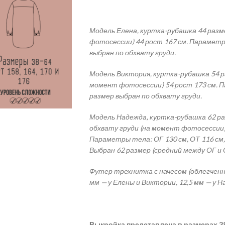
Модель Елена, куртка-рубашка 44 разм
фотосессии) 44 рост 167 см. Параметры
выбран по обхвату груди.
Модель Виктория, куртка-рубашка 54 р
момент фотосессии) 54 рост 173 см. Па
размер выбран по обхвату груди.
Модель Надежда, куртка-рубашка 62 ра
обхвату груди (на момент фотосессии) 
Параметры тела: ОГ 130 см, ОТ 116 см
Выбран 62 размер (средний между ОГ и 
Футер трехнитка с начесом (облегченны
мм — у Елены и Виктории, 12,5 мм — у 
Выкройка
представлена в размерах 38-6