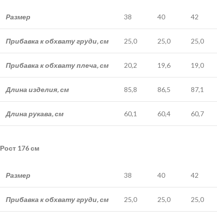
Размер
38
40
42
Прибавка к обхвату груди, см
25,0
25,0
25,0
Прибавка к обхвату плеча, см
20,2
19,6
19,0
Длина изделия, см
85,8
86,5
87,1
Длина рукава, см
60,1
60,4
60,7
Рост 176 см
Размер
38
40
42
Прибавка к обхвату груди, см
25,0
25,0
25,0