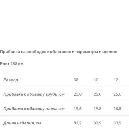
Прибавки на свободное облегание и параметры изделия:
Рост 158 см
Размер
38
40
42
Прибавка к обхвату груди, см
25,0
25,0
25,0
Прибавка к обхвату плеча, см
19,6
19,3
18,8
Длина изделия, см
82,2
82,9
83,5