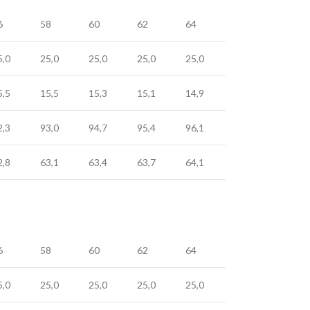
6
58
60
62
64
5,0
25,0
25,0
25,0
25,0
5,5
15,5
15,3
15,1
14,9
2,3
93,0
94,7
95,4
96,1
2,8
63,1
63,4
63,7
64,1
6
58
60
62
64
5,0
25,0
25,0
25,0
25,0