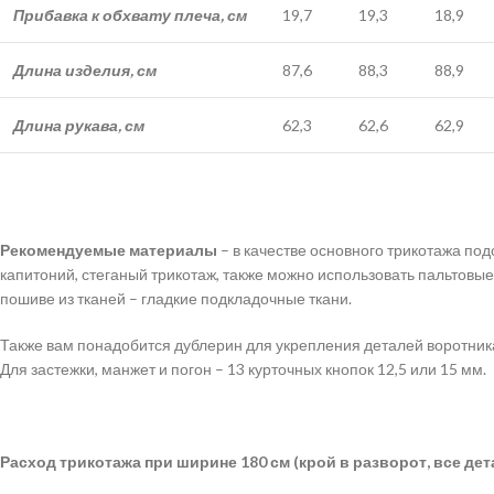
Прибавка к обхвату плеча, см
19,7
19,3
18,9
Длина изделия, см
87,6
88,3
88,9
Длина рукава, см
62,3
62,6
62,9
Рекомендуемые материалы
– в качестве основного трикотажа под
капитоний, стеганый трикотаж, также можно использовать пальтовые 
пошиве из тканей – гладкие подкладочные ткани.
Также вам понадобится дублерин для укрепления деталей воротника
Для застежки, манжет и погон – 13 курточных кнопок 12,5 или 15 мм.
Расход трикотажа при ширине 180 см (крой в разворот, все де