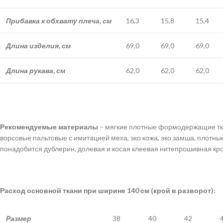
Прибавка к обхвату плеча, см
16,3
15,8
15,4
Длина изделия, см
69,0
69,0
69,0
Длина рукава, см
62,0
62,0
62,0
Рекомендуемые материалы
– мягкие плотные формодержащие ткан
ворсовые пальтовые с имитацией меха, эко кожа, эко замша, плотны
понадобится дублерин, долевая и косая клеевая нитепрошивная кром
Расход основной ткани при ширине 140 см (крой в разворот):
Размер
38
40
42