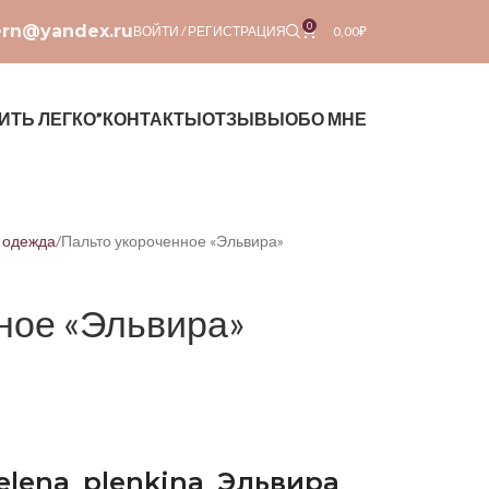
0
ern@yandex.ru
ВОЙТИ / РЕГИСТРАЦИЯ
0,00
₽
ИТЬ ЛЕГКО”
КОНТАКТЫ
ОТЗЫВЫ
ОБО МНЕ
 одежда
Пальто укороченное «Эльвира»
ное «Эльвира»
elena
_
plenkina
_Эльвира