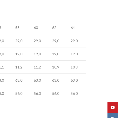
6
58
60
62
64
9,0
29,0
29,0
29,0
29,0
9,0
19,0
19,0
19,0
19,0
1,1
11,2
11,2
10,9
10,8
3,0
63,0
63,0
63,0
63,0
6,0
56,0
56,0
56,0
56,0
YouT
VK