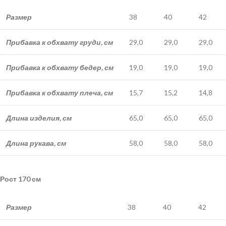
Размер
38
40
42
Прибавка к обхвату груди, см
29,0
29,0
29,0
Прибавка к обхвату бедер, см
19,0
19,0
19,0
Прибавка к обхвату плеча, см
15,7
15,2
14,8
Длина изделия, см
65,0
65,0
65,0
Длина рукава, см
58,0
58,0
58,0
Рост 170 см
Размер
38
40
42