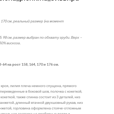
 170 см, реальный размер (на момент
 98 см, размер выбран по обхвату груди. Верх –
50% вискоза.
4 на рост 158, 164, 170 и 176 см.
 кроя, лилия плеча немного спущена, прямого
 переведенные в боковой шов, полочка с кокеткой,
океткой, также спинка состоит из 3 деталей, низ
нжетой, длинный втачной двухшовный рукав, низ
нжетой, горловина оформлена стояче-отложным
нтральная застежка на пробивные петли и