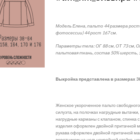
Модель Елена, пальто 44 размера рост
фотосессии) 44 рост 167 см.
Параметры тела: ОГ 88 см, ОТ 73 см, ОБ
пальтовая ткань, состав 50% шерсть, 
Выкройка
представлена в размерах 38-6
Женское укороченное пальто свободного
силуэта, на полочках нагрудные вытачки,
нагрудные карманы с клапаном, спинка с к
изделия оформлен двойной притачной ма
рукава оформлен двойной притачной ма
воротником на цельнокройной стойке, це