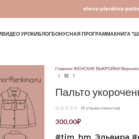
elena-plenkina-patt
И
ВИДЕО УРОКИ
БЛОГ
БОНУСНАЯ ПРОГРАММА
КНИГА “Ш
Главная
ЖЕНСКИЕ ВЫКРОЙКИ
Верхняя
Пальто укорочен
(
4
отзыва клиентов)
300,00
₽
#
tim
_
hm
_Эльвира #