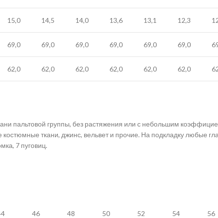
15,0
14,5
14,0
13,6
13,1
12,3
1
69,0
69,0
69,0
69,0
69,0
69,0
6
62,0
62,0
62,0
62,0
62,0
62,0
6
и пальтовой группы, без растяжения или с небольшим коэффициент
е костюмные ткани, джинс, вельвет и прочие. На подкладку любые гл
ка, 7 пуговиц.
44
46
48
50
52
54
56