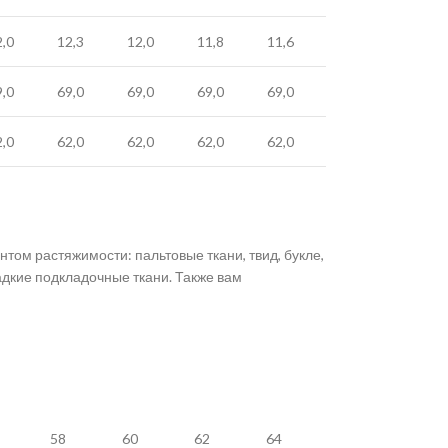
2,0
12,3
12,0
11,8
11,6
9,0
69,0
69,0
69,0
69,0
2,0
62,0
62,0
62,0
62,0
ом растяжимости: пальтовые ткани, твид, букле,
адкие подкладочные ткани. Также вам
58
60
62
64