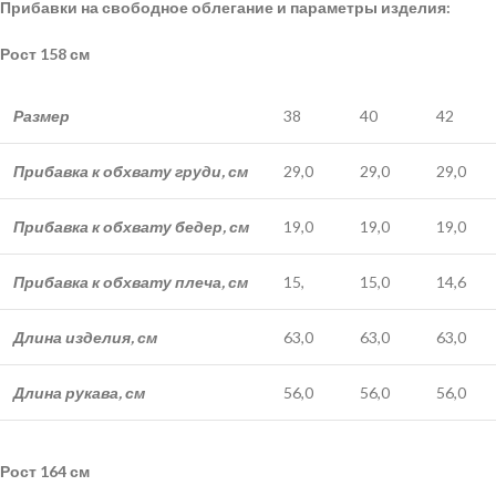
Прибавки на свободное облегание и параметры изделия:
Рост 158 см
Размер
38
40
42
Прибавка к обхвату груди, см
29,0
29,0
29,0
Прибавка к обхвату бедер, см
19,0
19,0
19,0
Прибавка к обхвату плеча, см
15,
15,0
14,6
Длина изделия, см
63,0
63,0
63,0
Длина рукава, см
56,0
56,0
56,0
Рост 164 см