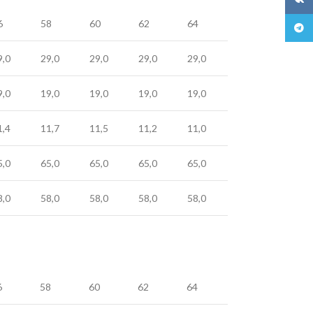
6
58
60
62
64
Teleg
9,0
29,0
29,0
29,0
29,0
9,0
19,0
19,0
19,0
19,0
1,4
11,7
11,5
11,2
11,0
5,0
65,0
65,0
65,0
65,0
8,0
58,0
58,0
58,0
58,0
6
58
60
62
64