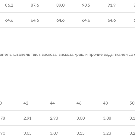
86,2
87,6
89,0
90,5
91,9
64,6
64,6
64,6
64,6
64,6
тапель, штапель твил, вискоза, вискоза краш и прочие виды тканей с
0
42
44
46
48
50
,78
2,91
2,93
3,00
3,08
3,
,90
3,05
3,07
3,15
3,23
3,