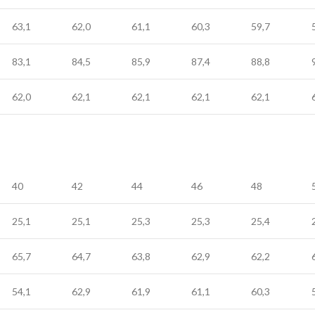
63,1
62,0
61,1
60,3
59,7
83,1
84,5
85,9
87,4
88,8
62,0
62,1
62,1
62,1
62,1
40
42
44
46
48
25,1
25,1
25,3
25,3
25,4
65,7
64,7
63,8
62,9
62,2
54,1
62,9
61,9
61,1
60,3