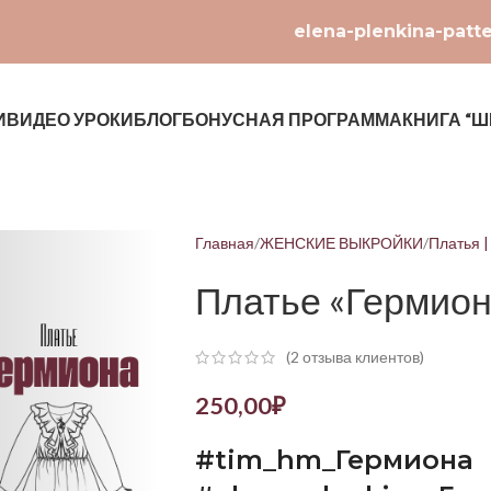
elena-plenkina-patt
И
ВИДЕО УРОКИ
БЛОГ
БОНУСНАЯ ПРОГРАММА
КНИГА “Ш
Главная
ЖЕНСКИЕ ВЫКРОЙКИ
Платья 
Платье «Гермион
(
2
отзыва клиентов)
250,00
₽
#
tim
_
hm
_Гермиона