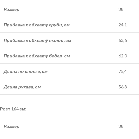
Размер
38
Прибавка к обхвату груди, см
24,1
Прибавка к обхвату талии, см
63,6
Прибавка к обхвату бедер, см
62,0
Длина по спинке, см
75,4
Длина рукава, см
56,8
Рост 164 см:
Размер
38