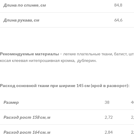
Длина по спинке, см
84,8
Длина рукава, см
64,6
Рекомендуемые материалы
– легкие плательные ткани, батист, ш
косая клеевая нитепрошивная кромка, дублерин.
Расход основной ткани при ширине 145 см (крой в разворот):
Размер
38
4
Расход рост 158 см, м
2,72
2
Расход рост 164 см, м
2,84
2