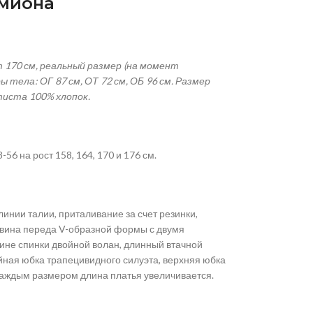
рмиона
т 170 см, реальный размер (на момент
 тела: ОГ 87 см, ОТ 72 см, ОБ 96 см. Размер
тиста 100% хлопок.
-56 на рост 158, 164, 170 и 176 см.
инии талии, приталивание за счет резинки,
ловина переда V-образной формы с двумя
вине спинки двойной волан, длинный втачной
ойная юбка трапецивидного силуэта, верхняя юбка
 каждым размером длина платья увеличивается.