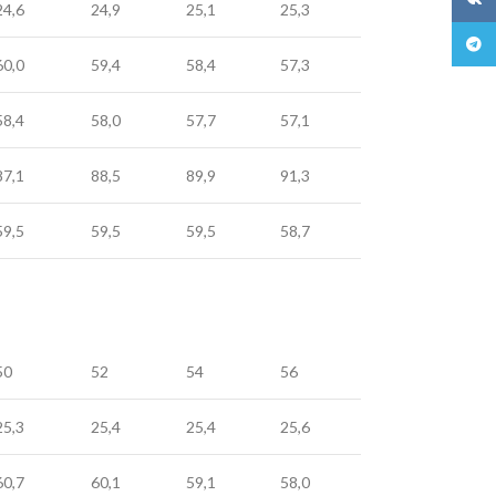
24,6
24,9
25,1
25,3
Teleg
60,0
59,4
58,4
57,3
58,4
58,0
57,7
57,1
87,1
88,5
89,9
91,3
59,5
59,5
59,5
58,7
50
52
54
56
25,3
25,4
25,4
25,6
60,7
60,1
59,1
58,0