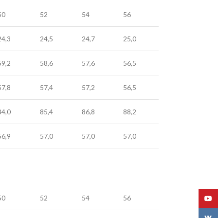
50
52
54
56
24,3
24,5
24,7
25,0
59,2
58,6
57,6
56,5
57,8
57,4
57,2
56,5
84,0
85,4
86,8
88,2
56,9
57,0
57,0
57,0
50
52
54
56
YouT
VK