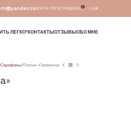
0
ern@yandex.ru
ВОЙТИ / РЕГИСТРАЦИЯ
0,00
₽
ИТЬ ЛЕГКО”
КОНТАКТЫ
ОТЗЫВЫ
ОБО МНЕ
| Сарафаны
Платье «Гермиона»
а»