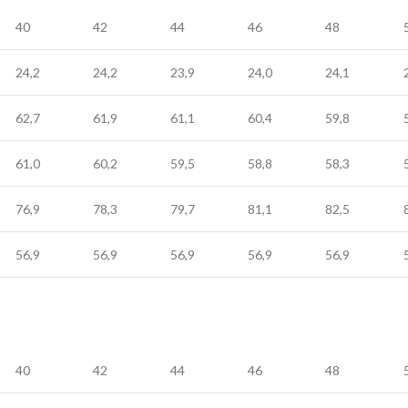
40
42
44
46
48
24,2
24,2
23,9
24,0
24,1
62,7
61,9
61,1
60,4
59,8
61,0
60,2
59,5
58,8
58,3
76,9
78,3
79,7
81,1
82,5
56,9
56,9
56,9
56,9
56,9
40
42
44
46
48