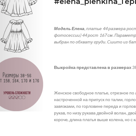
#
elena
_
plenkina
_Ге
Модель Елена
, платье 44 размера рос
фотосессии) 44 рост 167 см.
Параметры
выбран по обхвату груди. Сшито из ба
Выкройка
представлена
в
размерах
38
Женское свободное платье, отрезное по л
настроченной на припуск по талии, гор
завязками, по горловине переда и горло
рукав, по низу рукава двойной волан, дв
короче, длина платья выше колена, но с