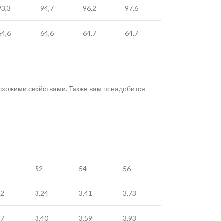
93,3
94,7
96,2
97,6
64,6
64,6
64,7
64,7
о схожими свойствами. Также вам понадобится
52
54
56
12
3,24
3,41
3,73
27
3,40
3,59
3,93