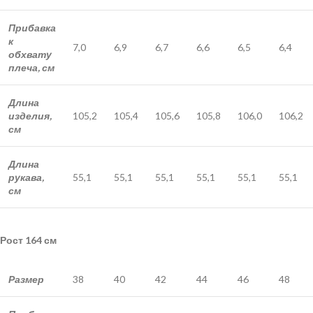
Прибавка
к
7,0
6,9
6,7
6,6
6,5
6,4
обхвату
плеча, см
Длина
изделия,
105,2
105,4
105,6
105,8
106,0
106,2
см
Длина
рукава,
55,1
55,1
55,1
55,1
55,1
55,1
см
Рост 164 см
Размер
38
40
42
44
46
48