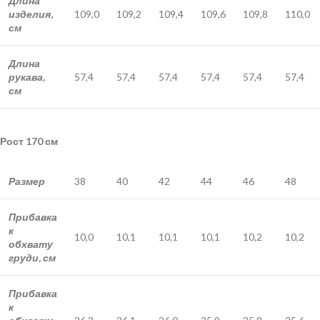
Длина
изделия,
109,0
109,2
109,4
109,6
109,8
110,0
см
Длина
рукава,
57,4
57,4
57,4
57,4
57,4
57,4
см
Рост 170 см
Размер
38
40
42
44
46
48
Прибавка
к
10,0
10,1
10,1
10,1
10,2
10,2
обхвату
груди, см
Прибавка
к