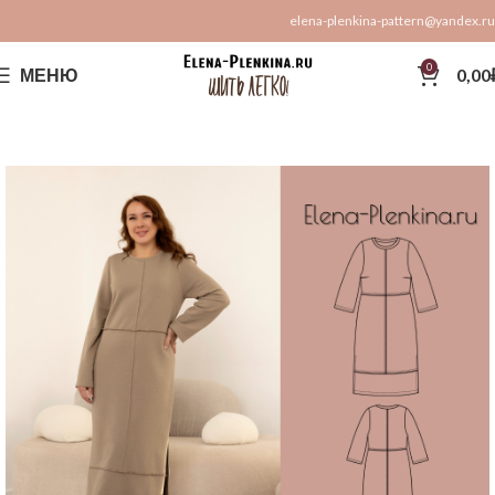
elena-plenkina-pattern@yandex.ru
0
МЕНЮ
0,00