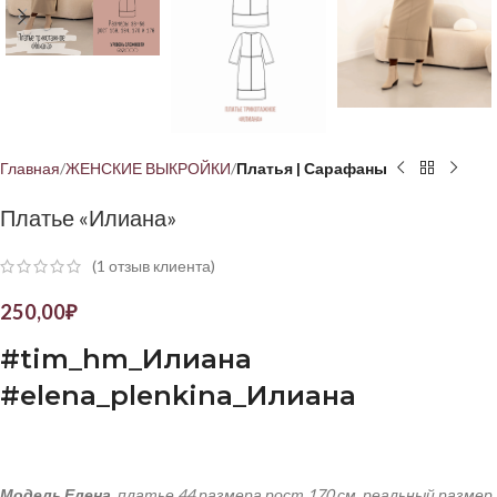
Главная
ЖЕНСКИЕ ВЫКРОЙКИ
Платья | Сарафаны
Платье «Илиана»
(
1
отзыв клиента)
250,00
₽
#
tim
_
hm
_Илиана
#
elena
_
plenkina
_Илиана
Модель Елена
, платье 44 размера рост 170 см, реальный размер