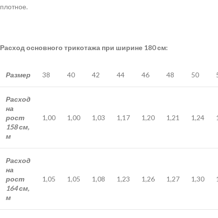
плотное.
Расход основного трикотажа при ширине 180 см:
Размер
38
40
42
44
46
48
50
Расход
на
рост
1,00
1,00
1,03
1,17
1,20
1,21
1,24
158 см,
м
Расход
на
рост
1,05
1,05
1,08
1,23
1,26
1,27
1,30
164 см,
м