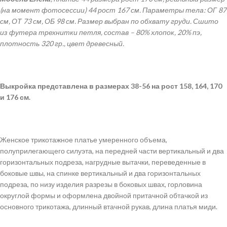
(на момент фотосессии) 44 рост 167 см.
Параметры тела: ОГ 87
см, ОТ 73 см, ОБ 98 см. Размер выбран по обхвату груди. Сшито
из футера трехнитки петля, состав – 80% хлопок, 20% пэ,
плотность 320 гр., цвет древесный.
Выкройка
представлена в размерах 38-56 на рост 158, 164, 170
и 176 см.
Женское трикотажное платье умеренного объема,
полуприлегающего силуэта, на передней части вертикальный и два
горизонтальных подреза, нагрудные вытачки, переведенные в
боковые швы, на спинке вертикальный и два горизонтальных
подреза, по низу изделия разрезы в боковых швах, горловина
округлой формы и оформлена двойной притачной обтачкой из
основного трикотажа, длинный втачной рукав, длина платья миди.