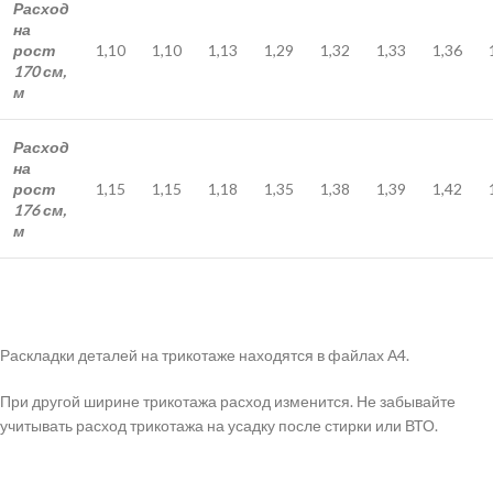
Расход
на
рост
1,10
1,10
1,13
1,29
1,32
1,33
1,36
170 см,
м
Расход
на
рост
1,15
1,15
1,18
1,35
1,38
1,39
1,42
176 см,
м
Раскладки деталей на трикотаже находятся в файлах А4.
При другой ширине трикотажа расход изменится. Не забывайте
учитывать расход трикотажа на усадку после стирки или ВТО.