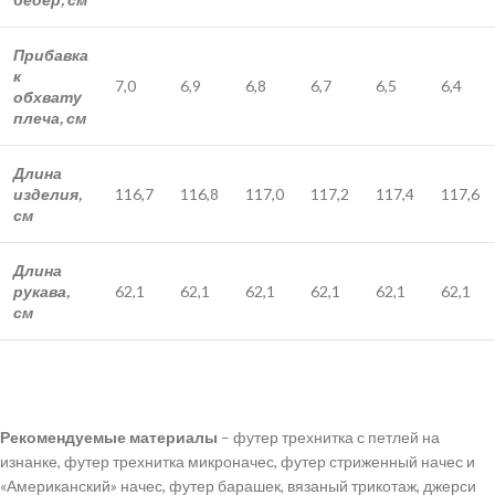
Прибавка
к
7,0
6,9
6,8
6,7
6,5
6,4
обхвату
плеча, см
Длина
изделия,
116,7
116,8
117,0
117,2
117,4
117,6
см
Длина
рукава,
62,1
62,1
62,1
62,1
62,1
62,1
см
Рекомендуемые материалы
– футер трехнитка с петлей на
изнанке, футер трехнитка микроначес, футер стриженный начес и
«Американский» начес, футер барашек, вязаный трикотаж, джерси