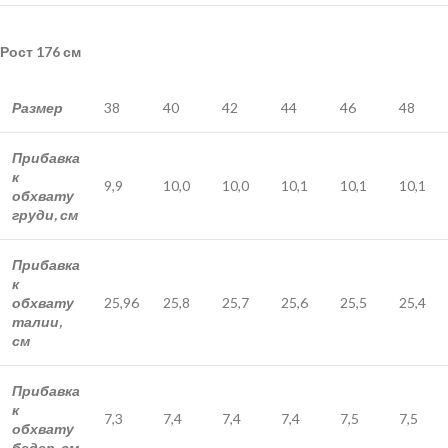
Рост 176 см
Размер
38
40
42
44
46
48
Прибавка
к
9,9
10,0
10,0
10,1
10,1
10,1
обхвату
груди, см
Прибавка
к
обхвату
25,96
25,8
25,7
25,6
25,5
25,4
талии,
см
Прибавка
к
7,3
7,4
7,4
7,4
7,5
7,5
обхвату
бедер, см