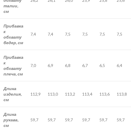
обхвату
26,2
26,1
26,0
25,9
25,8
25,6
талии,
см
Прибавка
к
7,4
7,4
7,5
7,5
7,5
7,5
обхвату
бедер, см
Прибавка
к
7,0
6,9
6,8
6,7
6,5
6,4
обхвату
плеча, см
Длина
изделия,
112,9
113,0
113,2
113,4
113,6
113,8
см
Длина
рукава,
59,7
59,7
59,7
59,7
59,7
59,7
см