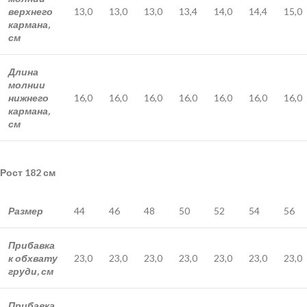
верхнего
13,0
13,0
13,0
13,4
14,0
14,4
15,0
кармана,
см
Длина
молнии
нижнего
16,0
16,0
16,0
16,0
16,0
16,0
16,0
кармана,
см
Рост 182 см
Размер
44
46
48
50
52
54
56
Прибавка
к обхвату
23,0
23,0
23,0
23,0
23,0
23,0
23,0
груди, см
Прибавка