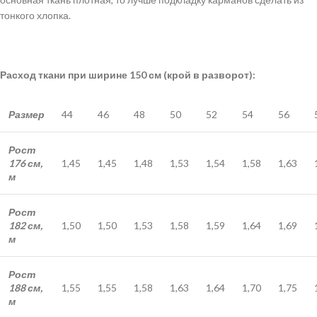
тонкого хлопка.
Расход ткани при ширине 150 см (крой в разворот):
Размер
44
46
48
50
52
54
56
Рост
176 см,
1,45
1,45
1,48
1,53
1,54
1,58
1,63
м
Рост
182 см,
1,50
1,50
1,53
1,58
1,59
1,64
1,69
м
Рост
188 см,
1,55
1,55
1,58
1,63
1,64
1,70
1,75
м