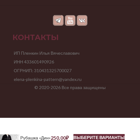
КОНТАКТЫ
ИП Пленкин Илья Вячеславович
ИНН 433601490926
ОГРНИП: 310431325700027
elena-plenkina-pattern@yandex.ru
© 2020-2026 Все права защищены
250,00
₽
ВЫБЕРИТЕ ВАРИАНТЫ
Рубашка «Дин»