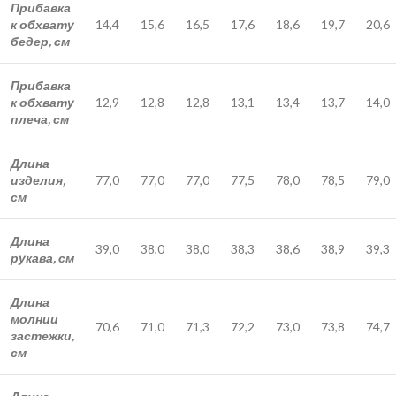
Прибавка
к обхвату
14,4
15,6
16,5
17,6
18,6
19,7
20,6
бедер, см
Прибавка
к обхвату
12,9
12,8
12,8
13,1
13,4
13,7
14,0
плеча, см
Длина
изделия,
77,0
77,0
77,0
77,5
78,0
78,5
79,0
см
Длина
39,0
38,0
38,0
38,3
38,6
38,9
39,3
рукава, см
Длина
молнии
70,6
71,0
71,3
72,2
73,0
73,8
74,7
застежки,
см