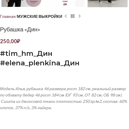
Главная
МУЖСКИЕ ВЫКРОЙКИ
Рубашка «Дин»
250,00
₽
#
tim
_
hm
_Дин
#
elena
_
plenkina
_Дин
Модель Илья, рубашка 46 размера рост 182 см, реальный размер
по обхвату бедер 46 рост 184 см
(ОГ 93 см, ОТ 82 см, ОБ 98 см).
Сшита из джинсовой ткани плотностью 250 гр/м2, состав: 60%
хлопок, 37% п/э, 3% лайкра.