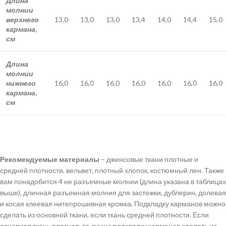
Длина
молнии
верхнего
13,0
13,0
13,0
13,4
14,0
14,4
15,0
кармана,
см
Длина
молнии
нижнего
16,0
16,0
16,0
16,0
16,0
16,0
16,0
кармана,
см
Рекомендуемые материалы
– джинсовые ткани плотные и
средней плотности, вельвет, плотный хлопок, костюмный лен. Также
вам понадобится 4 не разъемные молнии (длина указана в таблицах
выше), длинная разъемная молния для застежки, дублерин, долевая
и косая клеевая нитепрошивная кромка. Подкладку карманов можно
сделать из основной ткани, если ткань средней плотности. Если
основная ткань плотная, то лучше подкладку карманов сделать из