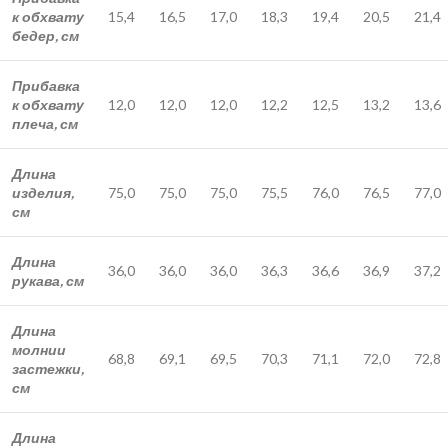
к обхвату
15,4
16,5
17,0
18,3
19,4
20,5
21,4
бедер, см
Прибавка
к обхвату
12,0
12,0
12,0
12,2
12,5
13,2
13,6
плеча, см
Длина
изделия,
75,0
75,0
75,0
75,5
76,0
76,5
77,0
см
Длина
36,0
36,0
36,0
36,3
36,6
36,9
37,2
рукава, см
Длина
молнии
68,8
69,1
69,5
70,3
71,1
72,0
72,8
застежки,
см
Длина