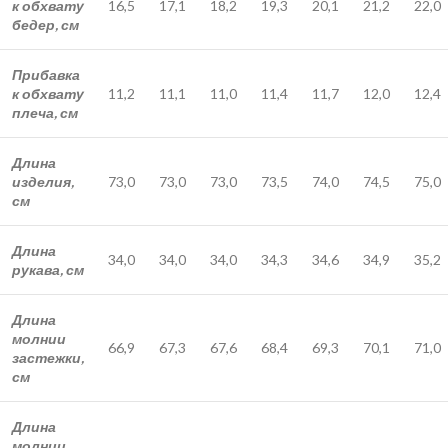
к обхвату
16,5
17,1
18,2
19,3
20,1
21,2
22,0
бедер, см
Прибавка
к обхвату
11,2
11,1
11,0
11,4
11,7
12,0
12,4
плеча, см
Длина
изделия,
73,0
73,0
73,0
73,5
74,0
74,5
75,0
см
Длина
34,0
34,0
34,0
34,3
34,6
34,9
35,2
рукава, см
Длина
молнии
66,9
67,3
67,6
68,4
69,3
70,1
71,0
застежки,
см
Длина
молнии