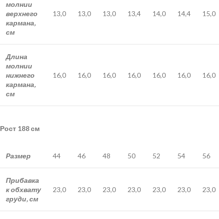
молнии
верхнего
13,0
13,0
13,0
13,4
14,0
14,4
15,0
кармана,
см
Длина
молнии
нижнего
16,0
16,0
16,0
16,0
16,0
16,0
16,0
кармана,
см
Рост 188 см
Размер
44
46
48
50
52
54
56
Прибавка
к обхвату
23,0
23,0
23,0
23,0
23,0
23,0
23,0
груди, см