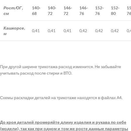
Рост/ОГ,
140-
140-
146-
146-
152-
152-
15
см
68
72
72
76
76
80
7
Кашкорсе,
0,41
0,41
0,41
0,42
0,42
0,42
0,
м
При другой ширине трикотажа расход изменится. Не забывайте
учитывать расход после стирки и ВТО.
Схемы раскладки деталей на трикотаже находятся в файлах А4.
До кроя деталей промеряйте длину изделия и рукава по себе
(модели), так как при одном и том же росте данные параметры