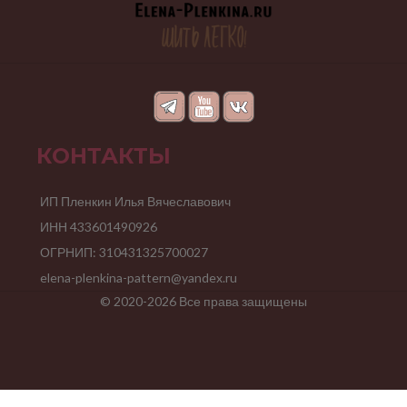
КОНТАКТЫ
ИП Пленкин Илья Вячеславович
ИНН 433601490926
ОГРНИП: 310431325700027
elena-plenkina-pattern@yandex.ru
© 2020-2026 Все права защищены