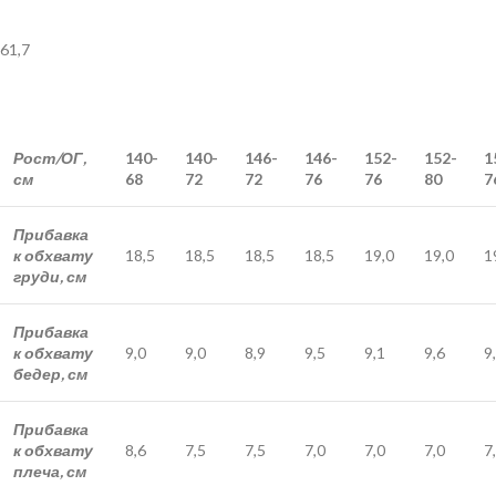
61,7
Рост/ОГ,
140-
140-
146-
146-
152-
152-
1
см
68
72
72
76
76
80
7
Прибавка
к обхвату
18,5
18,5
18,5
18,5
19,0
19,0
1
груди, см
Прибавка
к обхвату
9,0
9,0
8,9
9,5
9,1
9,6
9
бедер, см
Прибавка
к обхвату
8,6
7,5
7,5
7,0
7,0
7,0
7
плеча, см