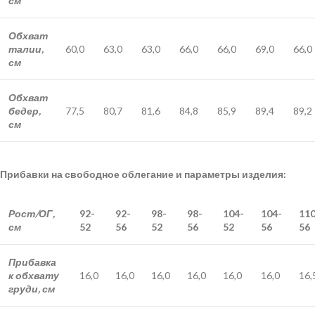
см
Обхват
талии,
60,0
63,0
63,0
66,0
66,0
69,0
66,0
см
Обхват
бедер,
77,5
80,7
81,6
84,8
85,9
89,4
89,2
см
Прибавки на свободное облегание и параметры изделия:
Рост/ОГ,
92-
92-
98-
98-
104-
104-
110
см
52
56
52
56
52
56
56
Прибавка
к обхвату
16,0
16,0
16,0
16,0
16,0
16,0
16,
груди, см