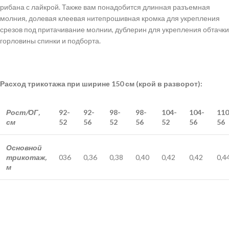
рибана с лайкрой. Также вам понадобится длинная разъемная
молния, долевая клеевая нитепрошивная кромка для укрепления
срезов под притачивание молнии, дублерин для укрепления обтачки
горловины спинки и подборта.
Расход трикотажа при ширине 150 см (крой в разворот):
Рост/ОГ,
92-
92-
98-
98-
104-
104-
110
см
52
56
52
56
52
56
56
Основной
трикотаж,
036
0,36
0,38
0,40
0,42
0,42
0,4
м