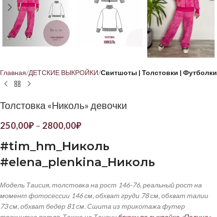
Главная
ДЕТСКИЕ ВЫКРОЙКИ
Свитшоты | Толстовки | Футболки
Толстовка «Николь» девочки
250,00
₽
–
2800,00
₽
#
tim
_
hm
_Николь
#
elena
_
plenkina
_Николь
Модель Таисия, толстовка на рост 146-76, реальный рост на
момент фотосессии 146 см, обхват груди 78 см, обхват талии
73 см, обхват бедер 81 см. Сшита из трикотажа футер
трехнитка петля. Также на Таисии
брюки по выкройке «Полина»
.