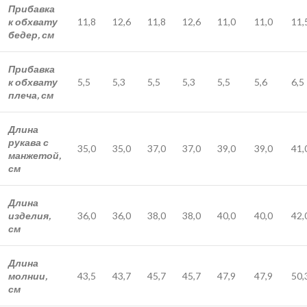
Прибавка
к обхвату
11,8
12,6
11,8
12,6
11,0
11,0
11,
бедер, см
Прибавка
к обхвату
5,5
5,3
5,5
5,3
5,5
5,6
6,5
плеча, см
Длина
рукава с
35,0
35,0
37,0
37,0
39,0
39,0
41,
манжетой,
см
Длина
изделия,
36,0
36,0
38,0
38,0
40,0
40,0
42,
см
Длина
молнии,
43,5
43,7
45,7
45,7
47,9
47,9
50,
см