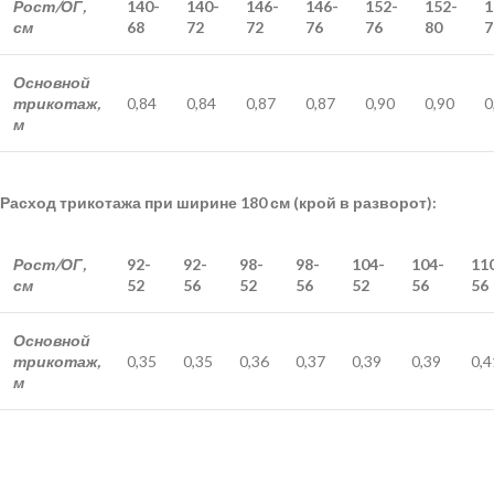
Рост/ОГ,
140-
140-
146-
146-
152-
152-
1
см
68
72
72
76
76
80
7
Основной
трикотаж,
0,84
0,84
0,87
0,87
0,90
0,90
0
м
Расход трикотажа при ширине 180 см (крой в разворот):
Рост/ОГ,
92-
92-
98-
98-
104-
104-
11
см
52
56
52
56
52
56
56
Основной
трикотаж,
0,35
0,35
0,36
0,37
0,39
0,39
0,4
м