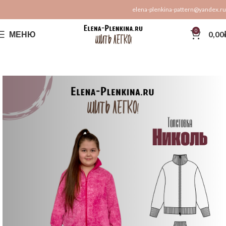
elena-plenkina-pattern@yandex.ru
0
МЕНЮ
0,00