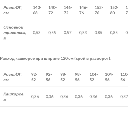
Рост/ОГ,
140-
140-
146-
146-
152-
152-
1
см
68
72
72
76
76
80
7
Основной
трикотаж,
0,53
0,55
0,57
0,83
0,85
0,85
0
м
Расход кашкорсе при ширине 120 см (крой в разворот):
Рост/ОГ,
92-
92-
98-
98-
104-
104-
110
см
52
56
52
56
52
56
56
Кашкорсе,
0,36
0,36
0,36
0,36
0,36
0,36
0,37
м