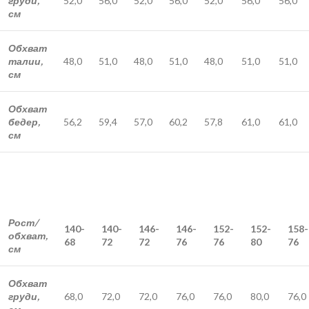
груди,
52,0
56,0
52,0
56,0
52,0
56,0
56,0
см
Обхват
талии,
48,0
51,0
48,0
51,0
48,0
51,0
51,0
см
Обхват
бедер,
56,2
59,4
57,0
60,2
57,8
61,0
61,0
см
Рост/
140-
140-
146-
146-
152-
152-
158-
обхват,
68
72
72
76
76
80
76
см
Обхват
груди,
68,0
72,0
72,0
76,0
76,0
80,0
76,0