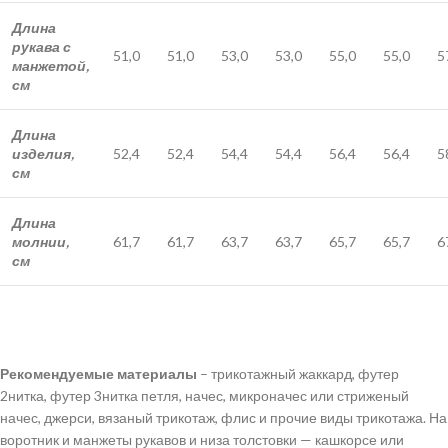
Длина
рукава с
51,0
51,0
53,0
53,0
55,0
55,0
5
манжетой,
см
Длина
изделия,
52,4
52,4
54,4
54,4
56,4
56,4
5
см
Длина
молнии,
61,7
61,7
63,7
63,7
65,7
65,7
6
см
Рекомендуемые материалы
– трикотажный жаккард, футер
2нитка, футер 3нитка петля, начес, микроначес или стриженый
начес, джерси, вязаный трикотаж, флис и прочие виды трикотажа. На
воротник и манжеты рукавов и низа толстовки — кашкорсе или