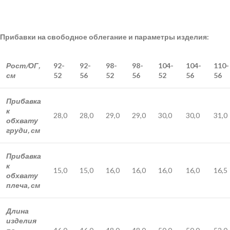
Прибавки на свободное облегание и параметры изделия:
Рост/ОГ,
92-
92-
98-
98-
104-
104-
110-
см
52
56
52
56
52
56
56
Прибавка
к
28,0
28,0
29,0
29,0
30,0
30,0
31,0
обхвату
груди, см
Прибавка
к
15,0
15,0
16,0
16,0
16,0
16,0
16,5
обхвату
плеча, см
Длина
изделия