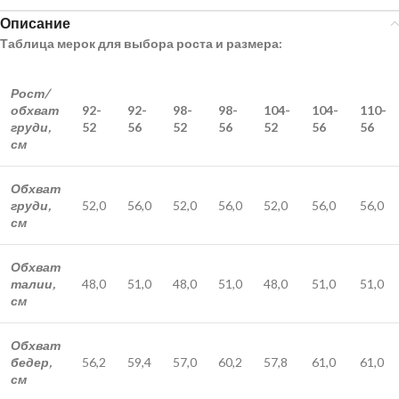
Описание
Таблица мерок для выбора роста и размера:
Рост/
обхват
92-
92-
98-
98-
104-
104-
110-
груди,
52
56
52
56
52
56
56
см
Обхват
груди,
52,0
56,0
52,0
56,0
52,0
56,0
56,0
см
Обхват
талии,
48,0
51,0
48,0
51,0
48,0
51,0
51,0
см
Обхват
бедер,
56,2
59,4
57,0
60,2
57,8
61,0
61,0
см