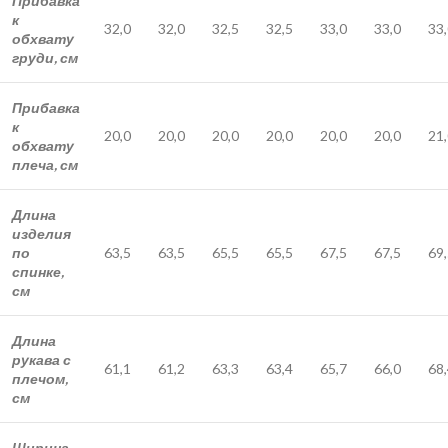
Прибавка
к
32,0
32,0
32,5
32,5
33,0
33,0
33
обхвату
груди, см
Прибавка
к
20,0
20,0
20,0
20,0
20,0
20,0
21
обхвату
плеча, см
Длина
изделия
по
63,5
63,5
65,5
65,5
67,5
67,5
69
спинке,
см
Длина
рукава с
61,1
61,2
63,3
63,4
65,7
66,0
68
плечом,
см
Ширина