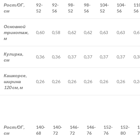
Рост/ОГ,
92-
92-
98-
98-
104-
104-
11
см
52
56
52
56
52
56
56
Основной
трикотаж,
0,60
0,58
0,62
0,62
0,63
0,63
0,6
м
Кулирка,
0,36
0,36
0,37
0,37
0,37
0,37
0,3
см
Кашкорсе,
ширина
0,26
0,26
0,26
0,26
0,26
0,26
0,2
120 см, м
Рост/ОГ,
140-
140-
146-
146-
152-
152-
1
см
68
72
72
76
76
80
7