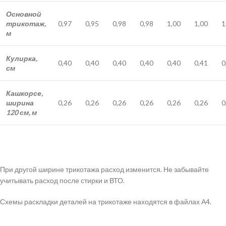
Основной
трикотаж,
0,97
0,95
0,98
0,98
1,00
1,00
1
м
Кулирка,
0,40
0,40
0,40
0,40
0,40
0,41
0
см
Кашкорсе,
ширина
0,26
0,26
0,26
0,26
0,26
0,26
0
120 см, м
При другой ширине трикотажа расход изменится. Не забывайте
учитывать расход после стирки и ВТО.
Схемы раскладки деталей на трикотаже находятся в файлах А4.