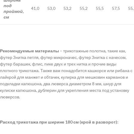
под
41,0
53,0
53,2
55,2
55,5
57,5
55
проймой,
см
Рекомендуемые материалы
– трикотажные полотна, такие как,
футер 3нитка петля, футер микроначес, футер 3нитка с начесом,
футер барашек, флис, пике двух и трех нитка и прочие виды
плотного трикотажа. Также вам понадобится кашкорсе или рибана с
лайкрой для манжет и обтачек, кулирка для мешковин карманов и
подкладки капюшона, два люверса диаметром 8 мм, шнур для
кулиски капюшона, дублерин для укрепления места под установку
люверсов.
Расход трикотажа при ширине 180 см (крой в разворот):