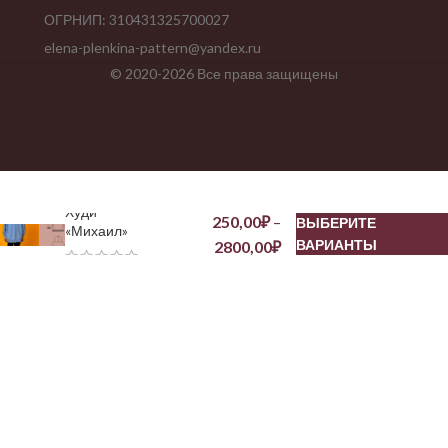
ОГРНИП: 310431325700027
elena-plenkina-pattern@yandex.ru
© 2020-2026 Все права защищены
Худи
250,00
₽
–
ВЫБЕРИТЕ
«Михаил»
ВАРИАНТЫ
2800,00
₽