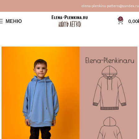
elena-plenkina-pattern@yandex.ru
0
МЕНЮ
0,00