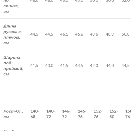
по
46,0
46,0
48,0
48,0
50,0
50,0
52,0
спинке,
см
Длина
рукава с
44,5
44,5
46,1
46,6
48,6
48,8
50,8
плечом,
см
Ширина
под
41,5
43,0
41,5
43,5
42,0
44,0
44,5
проймой,
см
Рост/ОГ,
140-
140-
146-
146-
152-
152-
15
см
68
72
72
76
76
80
76