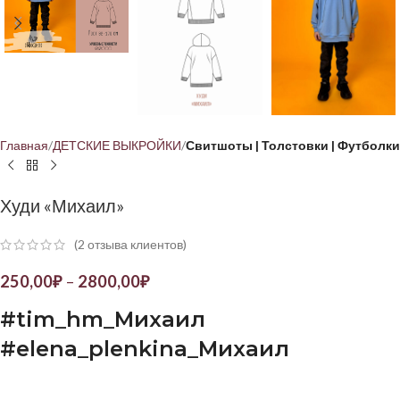
Главная
ДЕТСКИЕ ВЫКРОЙКИ
Свитшоты | Толстовки | Футболки
Худи «Михаил»
(
2
отзыва клиентов)
250,00
₽
–
2800,00
₽
#
tim
_
hm
_Михаил
#
elena
_
plenkina
_Михаил