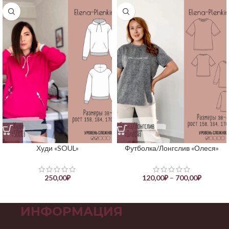
Худи «SOUL»
Футболка/Лонгслив «Олеся»
250,00
₽
120,00
₽
–
700,00
₽
ИНФОРМАЦИЯ