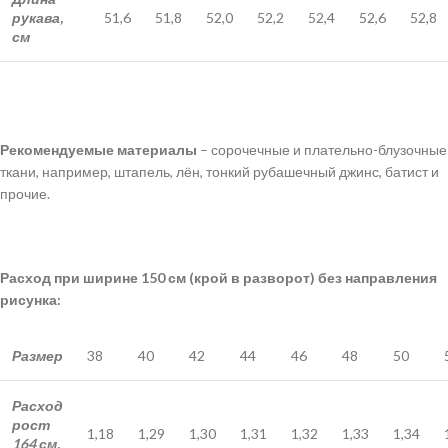
рукава,
51,6
51,8
52,0
52,2
52,4
52,6
52,8
см
Рекомендуемые материалы
– сорочечные и плательно-блузочные
ткани, например, штапель, лён, тонкий рубашечный джинс, батист и
прочие.
Расход при ширине 150 см (крой в разворот) без направления
рисунка:
Размер
38
40
42
44
46
48
50
Расход
рост
1,18
1,29
1,30
1,31
1,32
1,33
1,34
164 см,