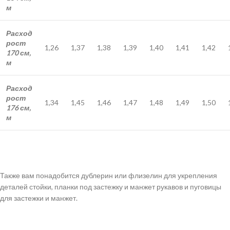
м
Расход
рост
1,26
1,37
1,38
1,39
1,40
1,41
1,42
170 см,
м
Расход
рост
1,34
1,45
1,46
1,47
1,48
1,49
1,50
176 см,
м
Также вам понадобится дублерин или флизелин для укрепления
деталей стойки, планки под застежку и манжет рукавов и пуговицы
для застежки и манжет.