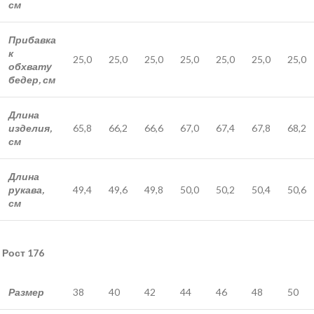
см
Прибавка
к
25,0
25,0
25,0
25,0
25,0
25,0
25,0
обхвату
бедер, см
Длина
изделия,
65,8
66,2
66,6
67,0
67,4
67,8
68,2
см
Длина
рукава,
49,4
49,6
49,8
50,0
50,2
50,4
50,6
см
Рост 176
Размер
38
40
42
44
46
48
50