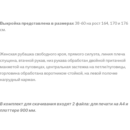
Выкройка
представлена
в
размерах
38-60 на рост 164, 170 и 176
см.
Женская рубашка свободного кроя, прямого силуэта, линия плеча
спущена, втачной рукав, низ рукава обработан двойной притачной
манжетой на пуговицах, центральная застежка на петли/пуговицы,
горловина обработана воротником-стойкой, на левой полочке
нагрудный карман.
В комплект для скачивания входят 2 файла: для печати на А4 и
плоттере 900 мм.