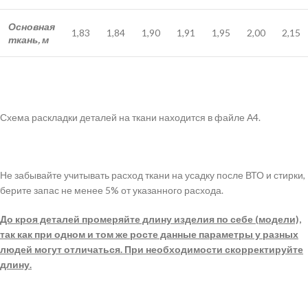
Основная
1,83
1,84
1,90
1,91
1,95
2,00
2,15
ткань, м
Схема раскладки деталей на ткани находится в файле А4.
Не забывайте учитывать расход ткани на усадку после ВТО и стирки,
берите запас не менее 5% от указанного расхода.
До кроя деталей промеряйте длину изделия по себе (модели),
так как при одном и том же росте данные параметры у разных
людей могут отличаться. При необходимости скорректируйте
длину.