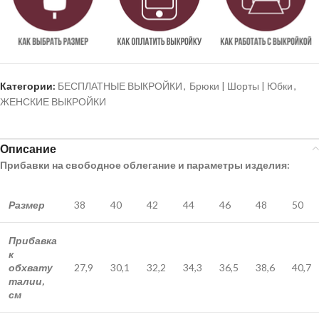
Категории:
БЕСПЛАТНЫЕ ВЫКРОЙКИ
,
Брюки | Шорты | Юбки
,
ЖЕНСКИЕ ВЫКРОЙКИ
Описание
Прибавки на свободное облегание и параметры изделия:
Размер
38
40
42
44
46
48
50
Прибавка
к
обхвату
27,9
30,1
32,2
34,3
36,5
38,6
40,7
талии,
см