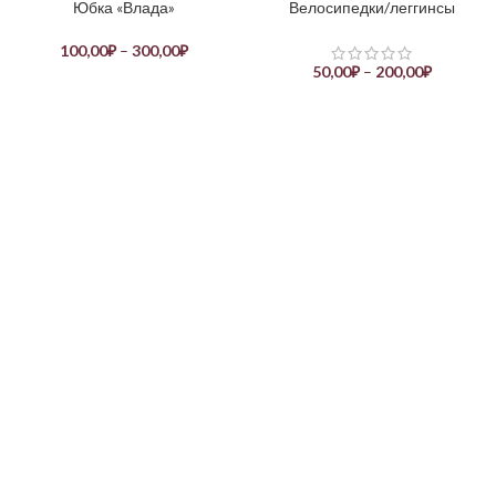
Юбка «Влада»
Велосипедки/леггинсы
100,00
₽
–
300,00
₽
50,00
₽
–
200,00
₽