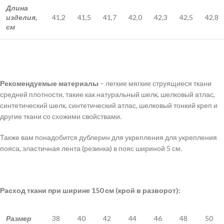
Длина
изделия,
41,2
41,5
41,7
42,0
42,3
42,5
42,8
см
Рекомендуемые материалы
– легкие мягкие струящиеся ткани
средней плотности, такие как натуральный шелк, шелковый атлас,
синтетический шелк, синтетический атлас, шелковый тонкий креп и
другие ткани со схожими свойствами.
Также вам понадобится дублерин для укрепления для укрепления
пояса, эластичная лента (резинка) в пояс шириной 5 см.
Расход ткани при ширине 150 см (крой в разворот):
Размер
38
40
42
44
46
48
50