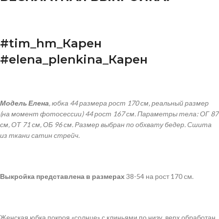
#tim_hm_
Карен
#elena_plenkina_
Карен
Модель Елена
, юбка 44 размера рост 170 см, реальный размер
(на момент фотосессии) 44 рост 167 см. Параметры тела: ОГ 87
см, ОТ 71 см, ОБ 96 см. Размер выбран по обхвату бедер. Сшита
из ткани сатин стрейч.
Выкройка
представлена
в
размерах
38-54 на рост 170 см.
Женская юбка покроя «солнце» с клиньями по низу, верх обработан