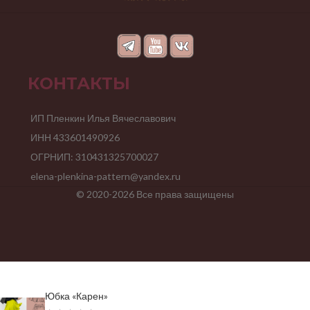
КОНТАКТЫ
ИП Пленкин Илья Вячеславович
ИНН 433601490926
ОГРНИП: 310431325700027
elena-plenkina-pattern@yandex.ru
© 2020-2026 Все права защищены
Юбка «Карен»