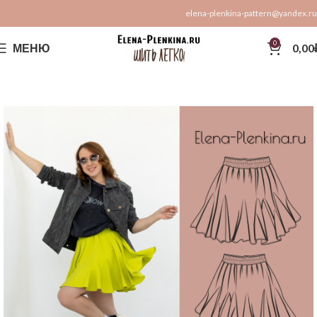
elena-plenkina-pattern@yandex.ru
0
МЕНЮ
0,00